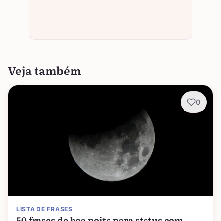
Veja também
0
LISTA DE FRASES
50 frases de boa noite para status com