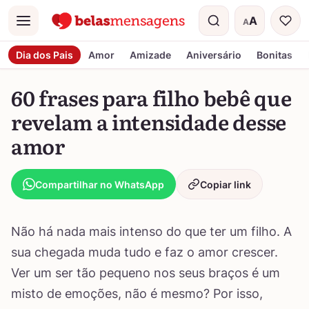
A
A
Menu
Tamanho do t
Dia dos Pais
Amor
Amizade
Aniversário
Bonitas
60 frases para filho bebê que
revelam a intensidade desse
amor
Compartilhar no WhatsApp
Copiar link
Não há nada mais intenso do que ter um filho. A
sua chegada muda tudo e faz o amor crescer.
Ver um ser tão pequeno nos seus braços é um
misto de emoções, não é mesmo? Por isso,