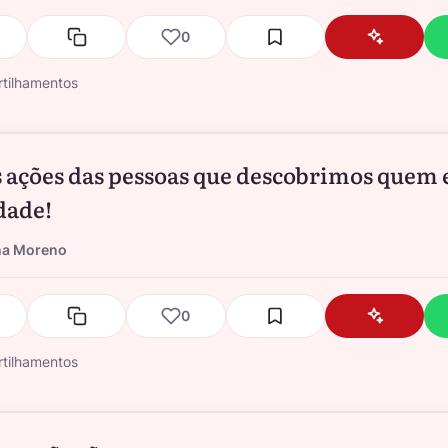
0
tilhamentos
s ações das pessoas que descobrimos quem e
dade!
na Moreno
0
tilhamentos