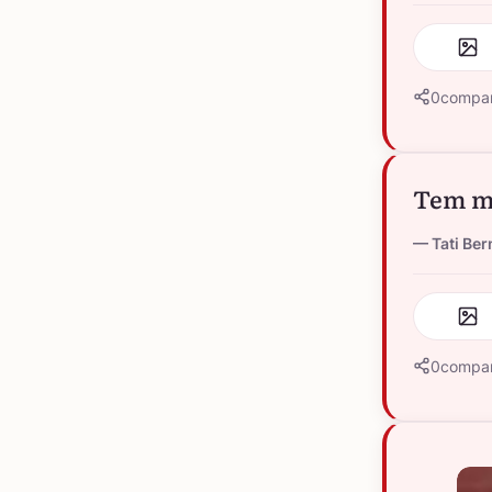
0
compar
Tem mu
Tati Ber
0
compar