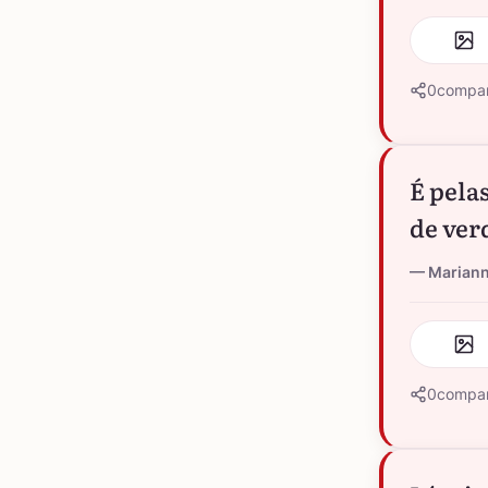
0
compar
É pela
de ver
Marian
0
compar