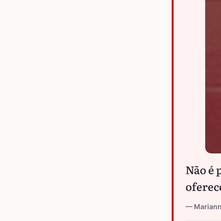
Não é 
oferec
Marian