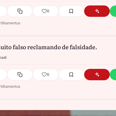
0
tilhamentos
ito falso reclamando de falsidade.
nadi
0
tilhamentos