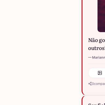
Não go
outros
Marian
0
compar