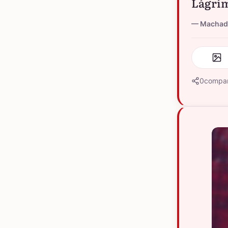
Lágrim
Machado
0
compar