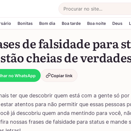
Buscar
rsário
Bonitas
Bom dia
Boa tarde
Boa noite
Deus
ases de falsidade para s
stão cheias de verdade
lhar no WhatsApp
Copiar link
ais ter que descobrir quem está com a gente só por 
estar atentos para não permitir que essas pessoas 
você já descobriu quem anda mentindo para você, nã
fira nossas frases de falsidade para status e mande 
s letras!