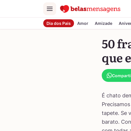
Menu
Dia dos Pais
Amor
Amizade
Anive
50 fr
que e
Comparti
É chato dem
Precisamos 
tapete. Se 
barato. Con
com todas a