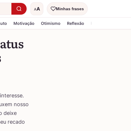
A
Minhas frases
A
Tamanho do texto
Luto
Motivação
Otimismo
Reflexão
Religiosa
tatus
s
interesse.
puxem nosso
o deixe
seu recado