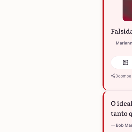
Falsid
Marian
0
compar
O idea
tanto 
Bob Mar