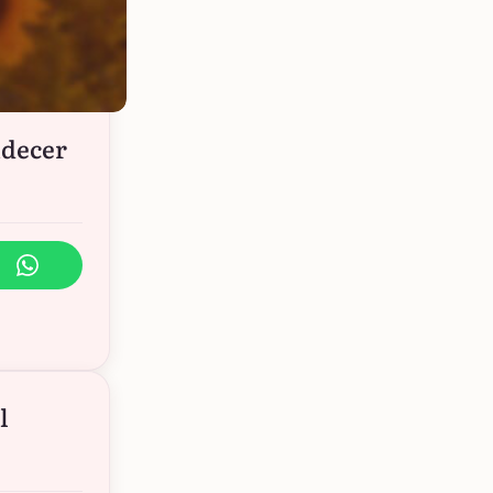
ndecer
l