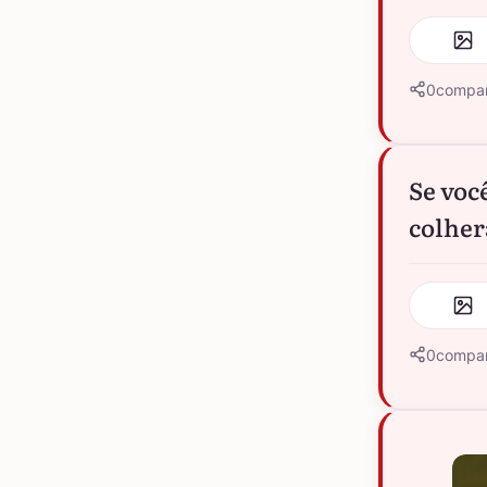
0
compar
Se voc
colher
0
compar