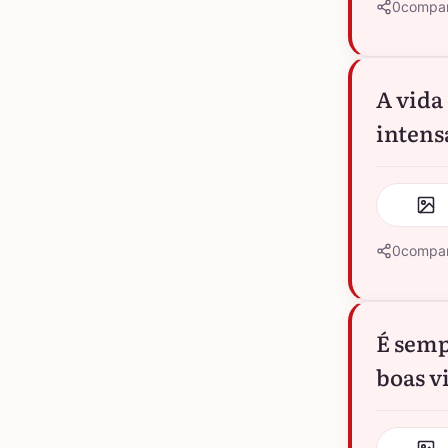
0
compar
A vida 
intens
0
compar
É semp
boas v