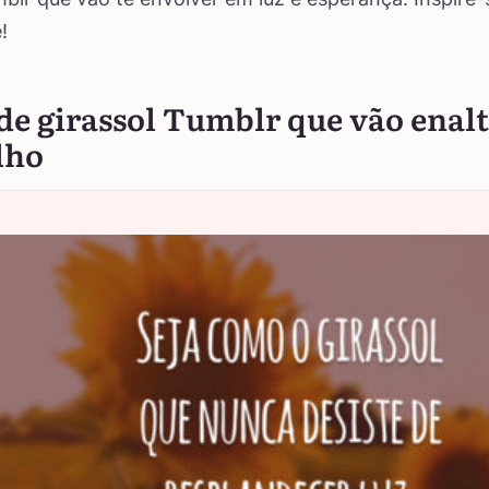
!
de girassol Tumblr que vão enalt
lho