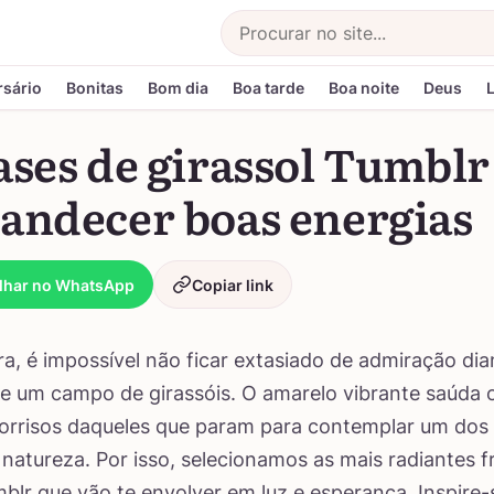
Buscar
rsário
Bonitas
Bom dia
Boa tarde
Boa noite
Deus
ases de girassol Tumblr
landecer boas energias
lhar no WhatsApp
Copiar link
a, é impossível não ficar extasiado de admiração dia
e um campo de girassóis. O amarelo vibrante saúda o
sorrisos daqueles que param para contemplar um dos
 natureza. Por isso, selecionamos as mais radiantes f
mblr que vão te envolver em luz e esperança. Inspire-