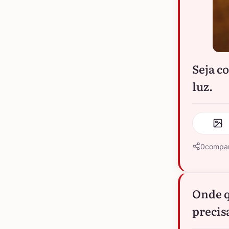
Seja c
luz.
0
compar
Onde q
precisa