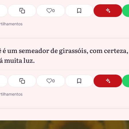
0
tilhamentos
ê é um semeador de girassóis, com certeza,
á muita luz.
0
tilhamentos