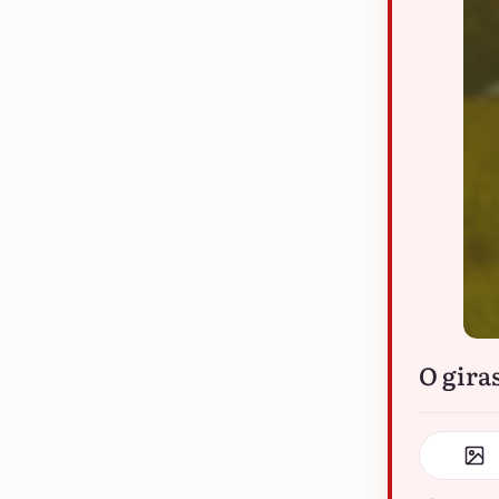
O gira