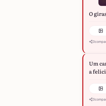
O gira
0
compar
Um cam
a feli
0
compar