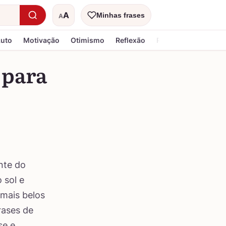
A
Minhas frases
A
Tamanho do texto
Luto
Motivação
Otimismo
Reflexão
Religiosa
 para
nte do
 sol e
 mais belos
rases de
se e