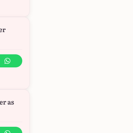
er
er as