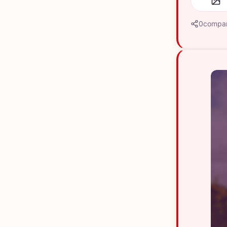
0
compar