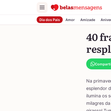
Menu
Dia dos Pais
Amor
Amizade
Anive
40 fr
resp
Comparti
Na primaver
esplendor d
ilumina os 
milagres da
girassol Tu