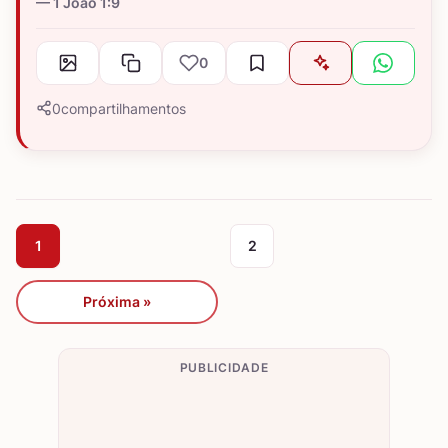
1 João 1:9
0
0
compartilhamentos
1
2
Próxima »
PUBLICIDADE