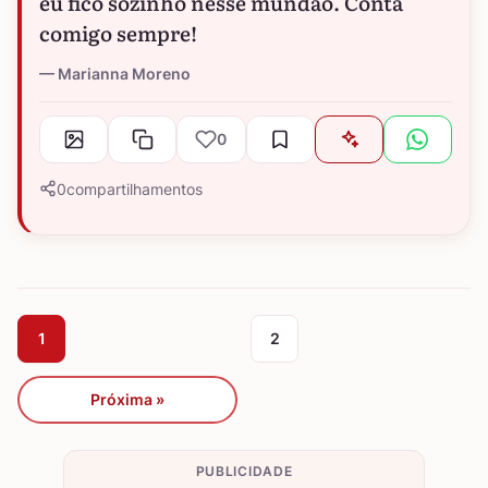
eu fico sozinho nesse mundão. Conta
comigo sempre!
Marianna Moreno
0
0
compartilhamentos
1
2
Próxima »
PUBLICIDADE