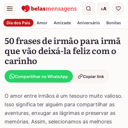
A
A
Menu
Tamanho do t
Dia dos Pais
Amor
Amizade
Aniversário
Bonitas
50 frases de irmão para irmã
que vão deixá-la feliz com o
carinho
Compartilhar no WhatsApp
Copiar link
O amor entre irmãos é um tesouro muito valioso.
Isso significa ter alguém para compartilhar as
aventuras, enxugar as lágrimas e preservar as
memórias. Assim, selecionamos as melhores