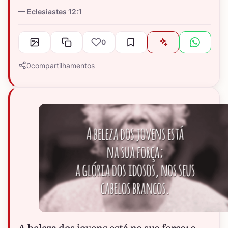
Eclesiastes 12:1
0
0
compartilhamentos
A beleza dos jovens está na sua força; a