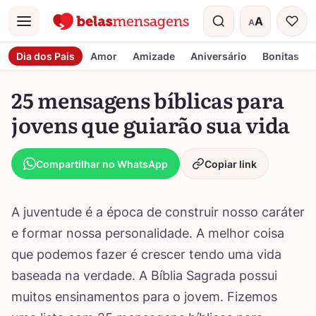
A
A
Menu
Tamanho do t
Dia dos Pais
Amor
Amizade
Aniversário
Bonitas
25 mensagens bíblicas para
jovens que guiarão sua vida
Compartilhar no WhatsApp
Copiar link
A juventude é a época de construir nosso caráter
e formar nossa personalidade. A melhor coisa
que podemos fazer é crescer tendo uma vida
baseada na verdade. A Bíblia Sagrada possui
muitos ensinamentos para o jovem. Fizemos