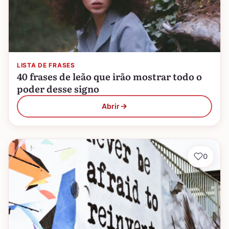
LISTA DE FRASES
40 frases de leão que irão mostrar todo o
poder desse signo
Abrir
0