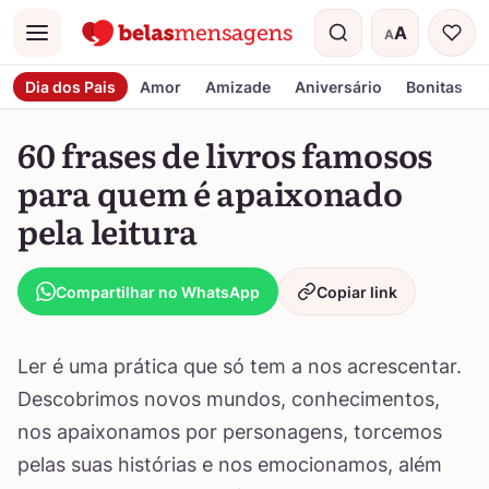
A
A
Menu
Tamanho do t
Dia dos Pais
Amor
Amizade
Aniversário
Bonitas
60 frases de livros famosos
para quem é apaixonado
pela leitura
Compartilhar no WhatsApp
Copiar link
Ler é uma prática que só tem a nos acrescentar.
Descobrimos novos mundos, conhecimentos,
nos apaixonamos por personagens, torcemos
pelas suas histórias e nos emocionamos, além