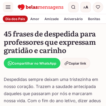
A
A
Menu
Tamanho do t
Dia dos Pais
Amor
Amizade
Aniversário
Bonitas
45 frases de despedida para
professores que expressam
gratidão e carinho
Compartilhar no WhatsApp
Copiar link
Despedidas sempre deixam uma tristezinha em
nosso coração. Trazem a saudade antecipada
daqueles que passaram por nós e marcaram
nossa vida. Com o fim do ano letivo, dizer adeus