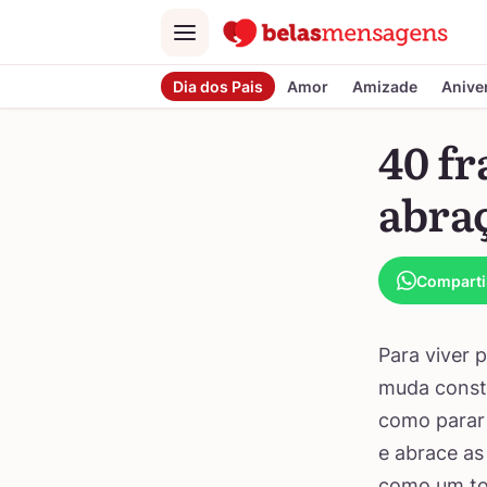
Menu
Dia dos Pais
Amor
Amizade
Anive
40 fr
abraç
Comparti
Para viver 
muda consta
como parar 
e abrace as 
como um to