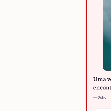
Uma ve
encont
Osho