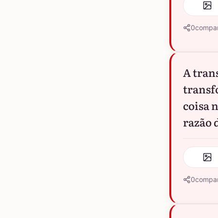
0
compar
A tran
transf
coisa 
razão 
0
compar