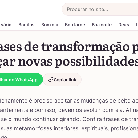
Buscar
rsário
Bonitas
Bom dia
Boa tarde
Boa noite
Deus
ases de transformação 
ar novas possibilidade
lhar no WhatsApp
Copiar link
plenamente é preciso aceitar as mudanças de peito ab
ntemente e por isso, devemos evoluir com ela. Afina
se o mundo continuar girando. Confira frases de tr
suas metamorfoses interiores, espirituais, profissiona
do.