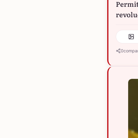
Permit
revolu
0
compar