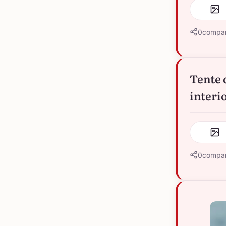
0
compar
Tente 
interio
0
compar