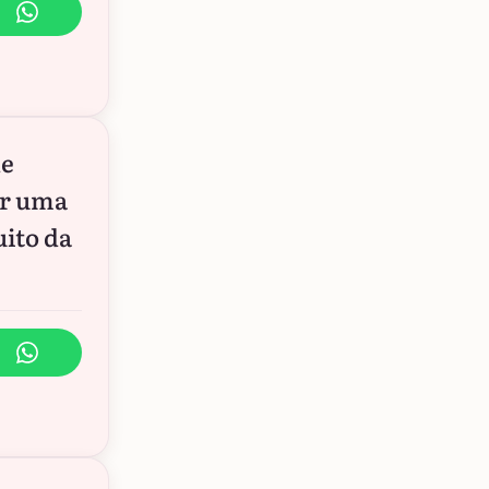
de
er uma
uito da