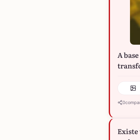
A base
transf
0
compar
Existe