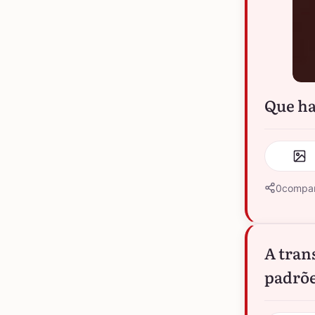
Que ha
0
compar
A tran
padrõe