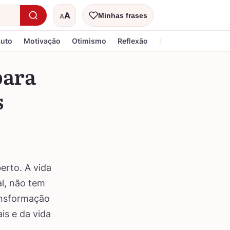
A
Minhas frases
A
Tamanho do texto
Luto
Motivação
Otimismo
Reflexão
Religiosa
para
s
erto. A vida
l, não tem
ansformação
is e da vida