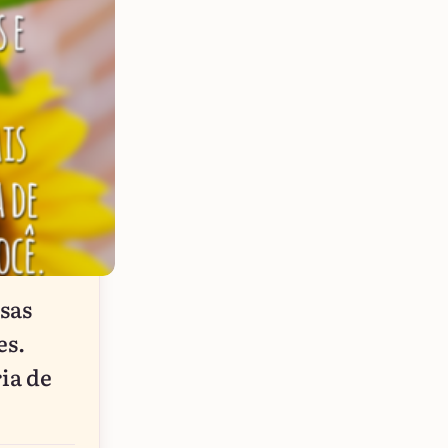
sas
es.
ia de