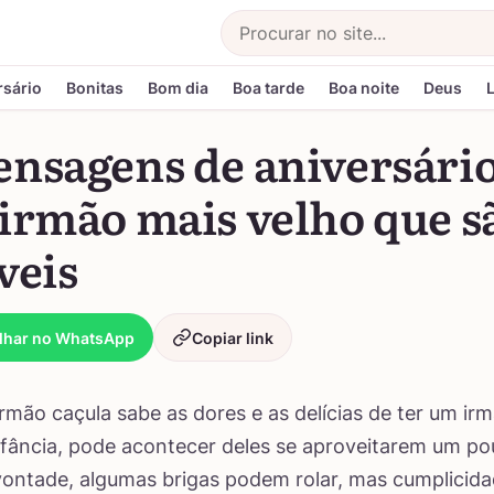
Buscar
rsário
Bonitas
Bom dia
Boa tarde
Boa noite
Deus
ensagens de aniversári
 irmão mais velho que s
veis
lhar no WhatsApp
Copiar link
rmão caçula sabe as dores e as delícias de ter um ir
nfância, pode acontecer deles se aproveitarem um p
ontade, algumas brigas podem rolar, mas cumplicid