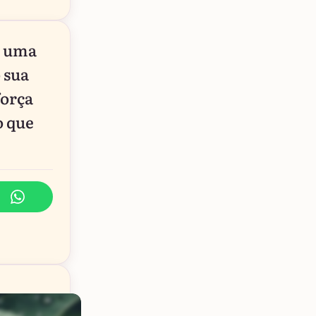
r uma
 sua
força
o que