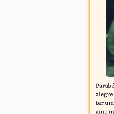
Parabé
alegre
ter um
amo m