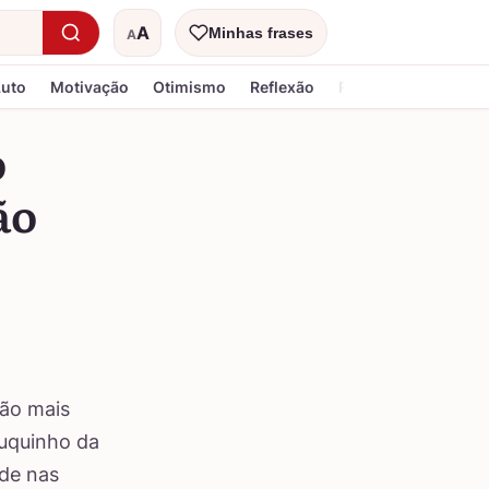
A
Minhas frases
A
Tamanho do texto
Luto
Motivação
Otimismo
Reflexão
Religiosa
o
ão
mão mais
ouquinho da
ade nas