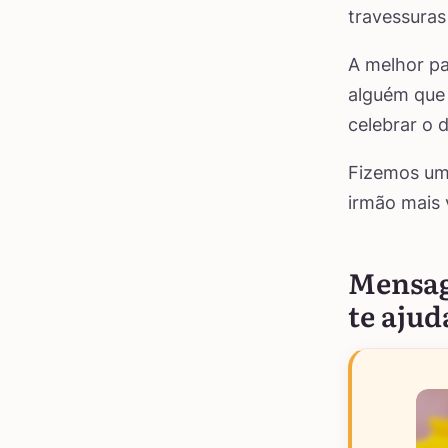
travessuras
A melhor p
alguém que
celebrar o 
Fizemos um
irmão mais 
Mensag
te ajud