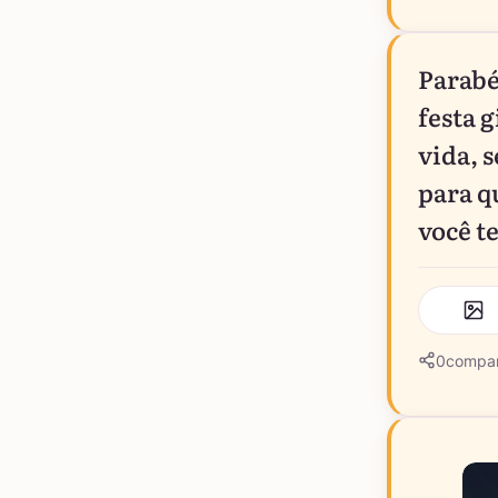
Parabé
festa 
vida, 
para q
você t
0
compar