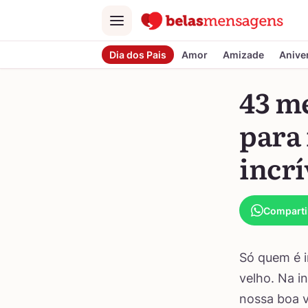
Menu
Dia dos Pais
Amor
Amizade
Anive
43 m
para
incrí
Comparti
Só quem é i
velho. Na i
nossa boa v