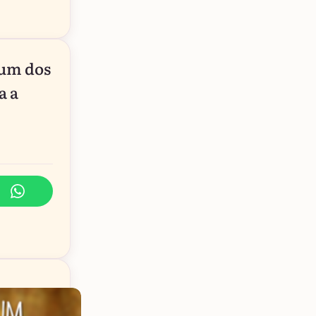
 um dos
a a