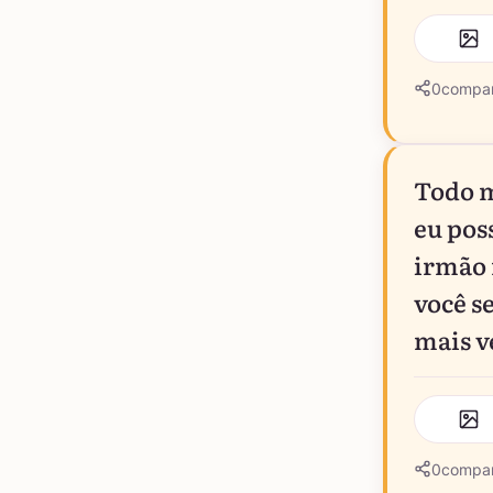
0
compar
Todo m
eu pos
irmão 
você s
mais v
0
compar