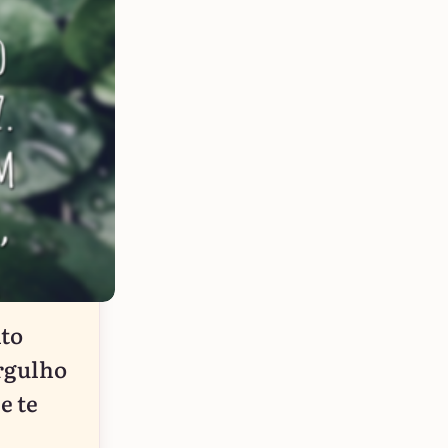
to
orgulho
e te