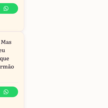
. Mas
eu
 que
 irmão