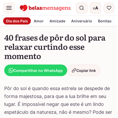
A
A
Menu
Tamanho do t
Dia dos Pais
Amor
Amizade
Aniversário
Bonitas
40 frases de pôr do sol para
relaxar curtindo esse
momento
Compartilhar no WhatsApp
Copiar link
Pôr do sol é quando essa estrela se despede de
forma majestosa, para que a lua brilhe em seu
lugar. É impossível negar que este é um lindo
espetáculo da natureza, não é mesmo? Pode ser