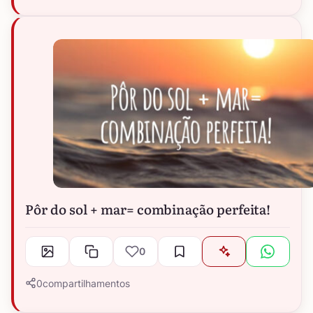
Pôr do sol + mar= combinação perfeita!
0
0
compartilhamentos