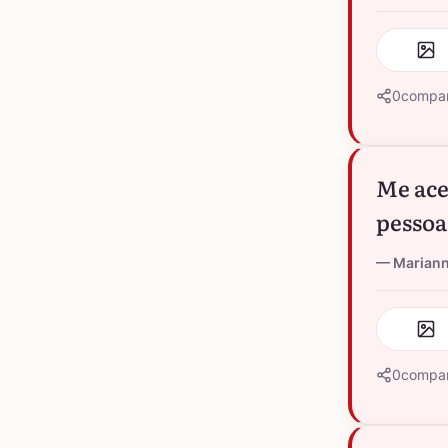
0
compar
Me ace
pessoa
Marian
0
compar