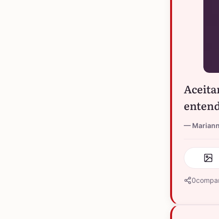
Aceita
entend
Marian
0
compar