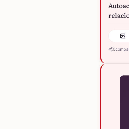
Autoac
relaci
0
compar