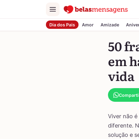
Menu
Dia dos Pais
Amor
Amizade
Anive
50 fr
em h
vida
Comparti
Viver não é
diferente. 
solução e s