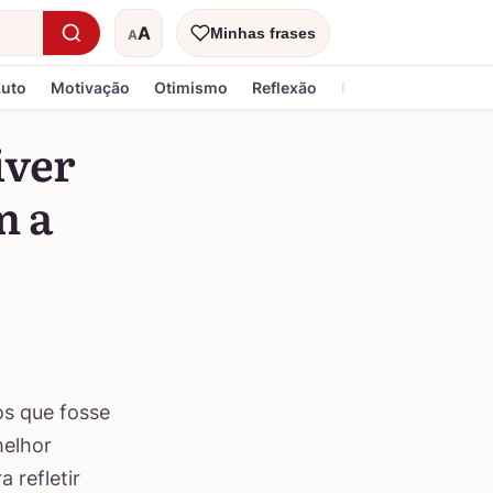
A
Minhas frases
A
Tamanho do texto
Luto
Motivação
Otimismo
Reflexão
Religiosa
iver
m a
os que fosse
melhor
 refletir