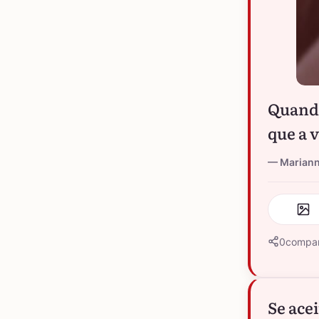
Quando
que a 
Marian
0
compar
Se ace