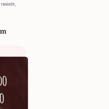
resistir,
om