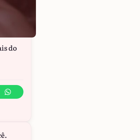
is do
cê.