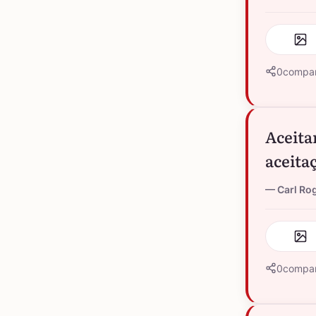
0
compar
Aceita
aceita
Carl Ro
0
compar