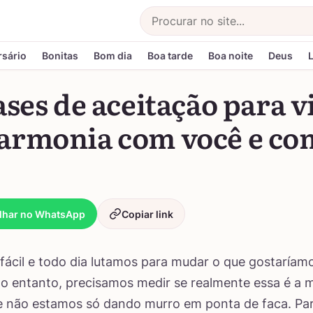
Buscar
rsário
Bonitas
Bom dia
Boa tarde
Boa noite
Deus
ases de aceitação para v
armonia com você e co
lhar no WhatsApp
Copiar link
 fácil e todo dia lutamos para mudar o que gostaríam
No entanto, precisamos medir se realmente essa é a 
e não estamos só dando murro em ponta de faca. Para