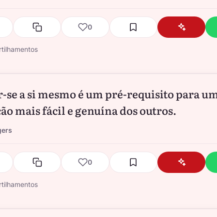
0
tilhamentos
r-se a si mesmo é um pré-requisito para u
ção mais fácil e genuína dos outros.
gers
0
tilhamentos