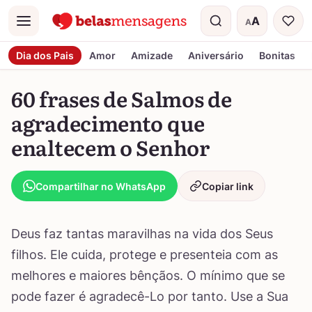
A
A
Menu
Tamanho do t
Dia dos Pais
Amor
Amizade
Aniversário
Bonitas
60 frases de Salmos de
agradecimento que
enaltecem o Senhor
Compartilhar no WhatsApp
Copiar link
Deus faz tantas maravilhas na vida dos Seus
filhos. Ele cuida, protege e presenteia com as
melhores e maiores bênçãos. O mínimo que se
pode fazer é agradecê-Lo por tanto. Use a Sua