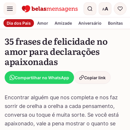
A
A
Menu
Tamanho do t
Dia dos Pais
Amor
Amizade
Aniversário
Bonitas
35 frases de felicidade no
amor para declarações
apaixonadas
Compartilhar no WhatsApp
Copiar link
Encontrar alguém que nos completa e nos faz
sorrir de orelha a orelha a cada pensamento,
conversa ou toque é muita sorte. Se você está
apaixonado, vale a pena mostrar o quanto se