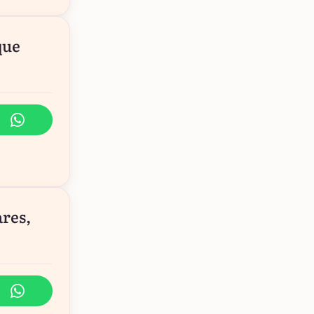
que
ares,