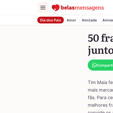
Menu
Dia dos Pais
Amor
Amizade
Anive
50 fr
junt
Comparti
Tim Maia fe
mais marca
fãs. Para c
melhores fr
convide os 