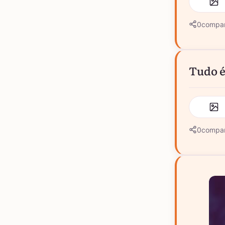
0
compar
Tudo é
0
compar