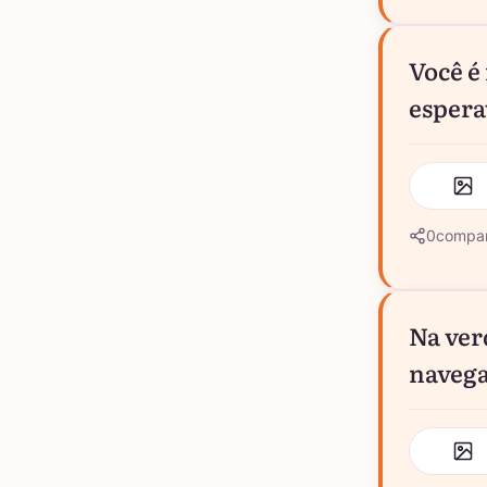
Você é
espera
0
compar
Na ver
navega