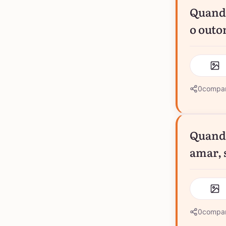
Quando
o outon
0
compar
Quando
amar, 
0
compar