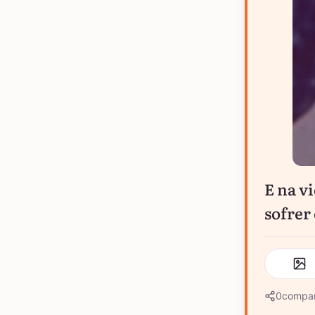
E na v
sofrer
0
compar