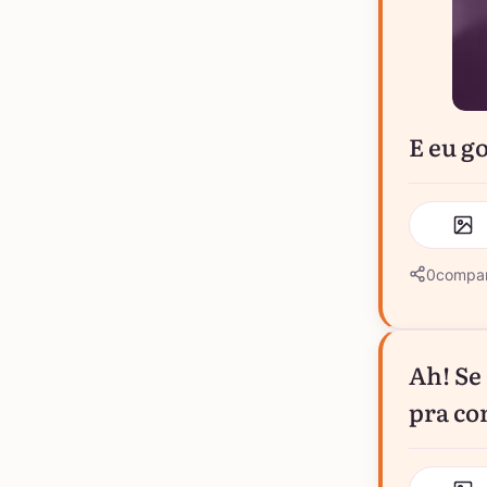
E eu g
0
compar
Ah! Se
pra co