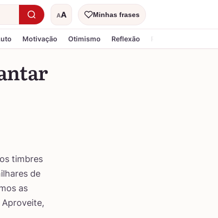
A
Minhas frases
A
Tamanho do texto
Luto
Motivação
Otimismo
Reflexão
Religiosa
cantar
dos timbres
ilhares de
amos as
 Aproveite,