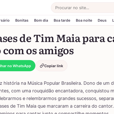
Buscar
rsário
Bonitas
Bom dia
Boa tarde
Boa noite
Deus
ases de Tim Maia para 
o com os amigos
lhar no WhatsApp
Copiar link
z história na Música Popular Brasileira. Dono de um 
ntes, com uma rouquidão encantadora, conquistou m
elebrarmos e relembrarmos grandes sucessos, separ
ases de Tim Maia que marcaram a carreira do cantor.
amigos para cantar junto e compartilhe momentos