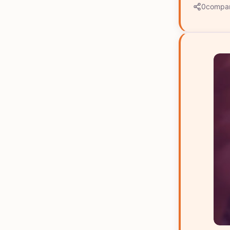
0
compar