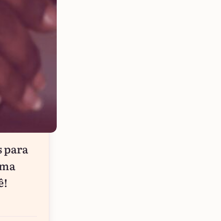
s para
ima
ê!