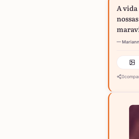
A vida
nossas
maravi
Marian
0
compar