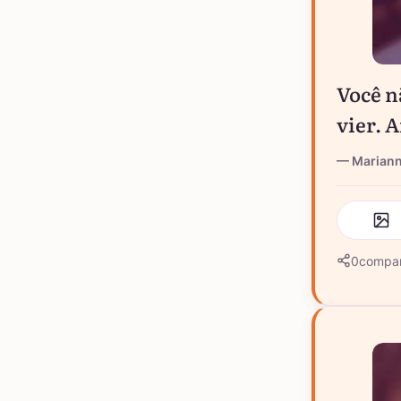
Você n
vier. A
Marian
0
compar