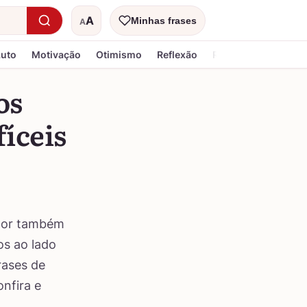
A
Minhas frases
A
Tamanho do texto
Luto
Motivação
Otimismo
Reflexão
Religiosa
os
fíceis
 dor também
os ao lado
rases de
onfira e