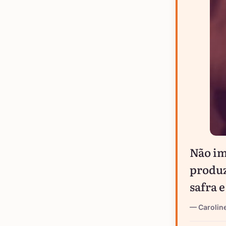
Não im
produz
safra 
Caroline