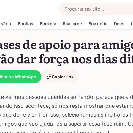
Buscar
rsário
Bonitas
Bom dia
Boa tarde
Boa noite
Deus
ases de apoio para amig
ão dar força nos dias di
lhar no WhatsApp
Copiar link
ste vermos pessoas queridas sofrendo, parece que a
ando isso acontece, só nos resta mostrar que estam
o que der e vier. Por isso, selecionamos as melhores f
amigos que vão ajudá-los a superar essa fase ruim. C
e com quem você sabe que está precisando!