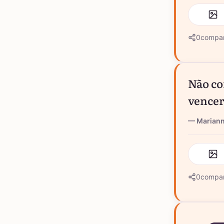
0
compar
Não co
vencer
Marian
0
compar