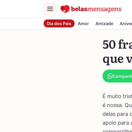
Menu
Dia dos Pais
Amor
Amizade
Anive
50 fr
que v
Comparti
É muito tri
é nossa. Qu
delas para 
apoio para 
compartilh