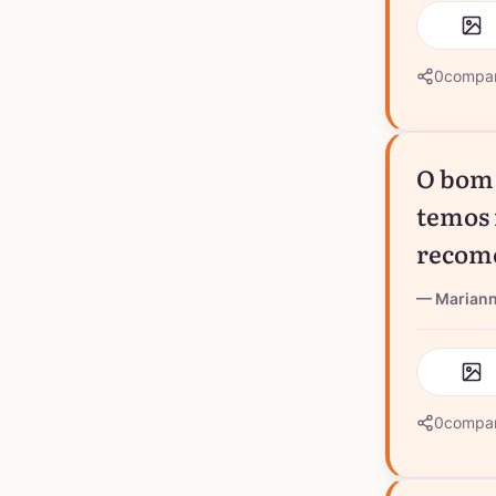
0
compar
O bom 
temos 
recom
Marian
0
compar