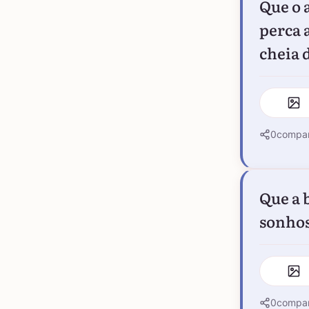
Que o 
perca 
cheia 
0
compar
Que a 
sonhos
0
compar