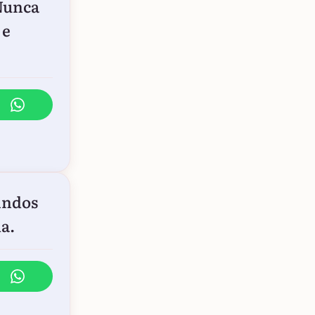
 Nunca
 e
indos
a.