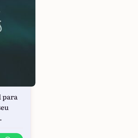
l para
seu
.