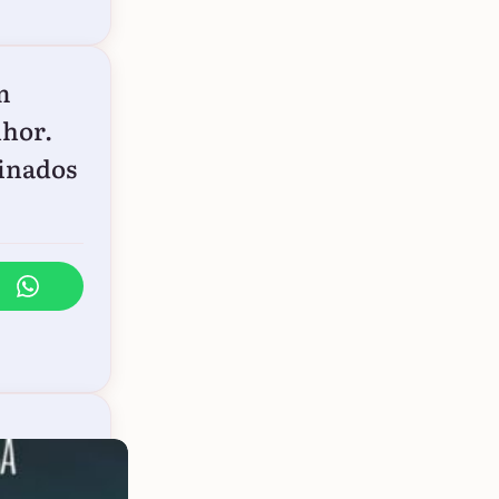
m
nhor.
minados