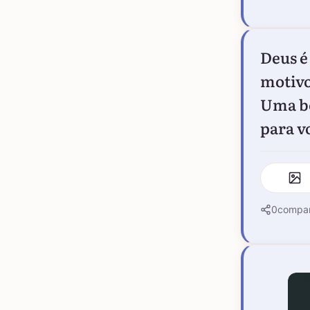
Deus é
motivo
Uma bo
para v
0
compar