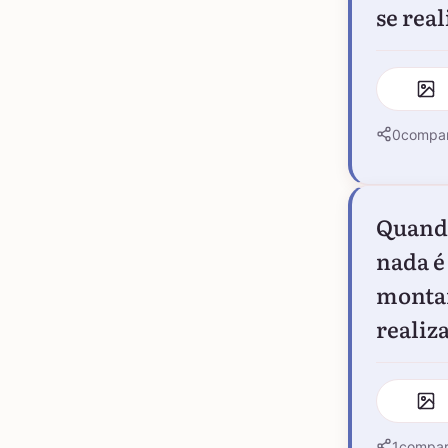
se rea
0
compar
Quando
nada é
montan
realiz
1
compar