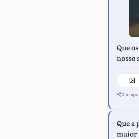
Que os
nosso 
0
compar
Que a 
maior 