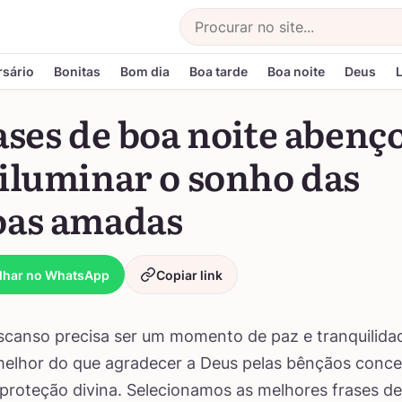
Buscar
rsário
Bonitas
Bom dia
Boa tarde
Boa noite
Deus
ases de boa noite abenç
 iluminar o sonho das
oas amadas
lhar no WhatsApp
Copiar link
canso precisa ser um momento de paz e tranquilida
melhor do que agradecer a Deus pelas bênçãos conce
 proteção divina. Selecionamos as melhores frases de