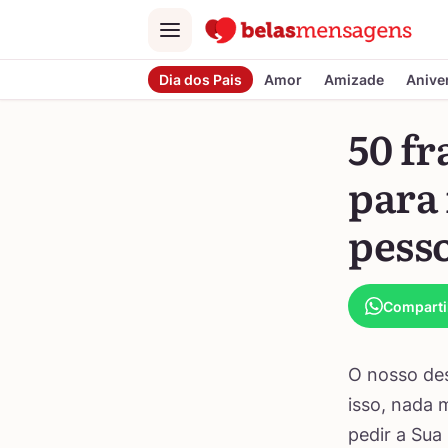
Menu
Dia dos Pais
Amor
Amizade
Anive
50 fr
para
pess
Comparti
O nosso des
isso, nada 
pedir a Sua