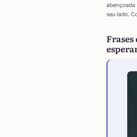
abençoada 
seu lado. C
Frases 
espera