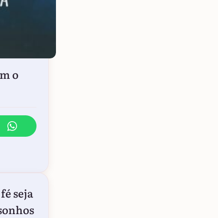
em o
fé seja
 sonhos