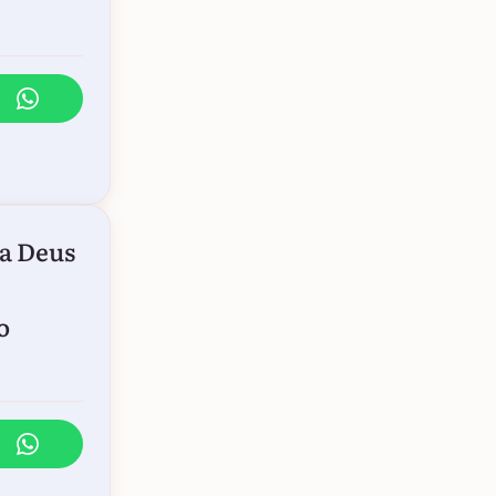
ra Deus
o