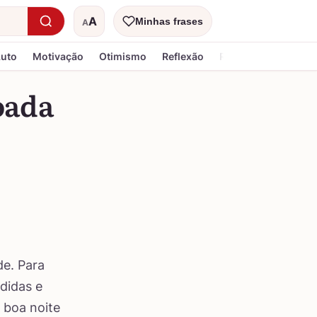
A
Minhas frases
A
Tamanho do texto
Luto
Motivação
Otimismo
Reflexão
Religiosa
oada
de. Para
didas e
 boa noite