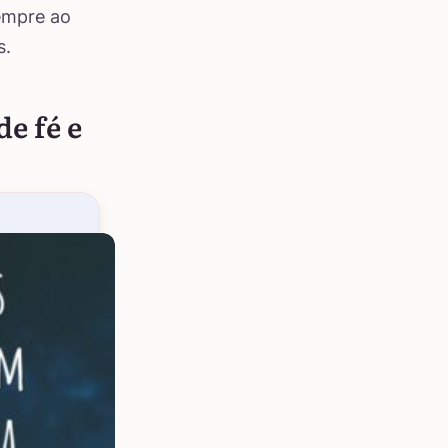
empre ao
s.
e fé e