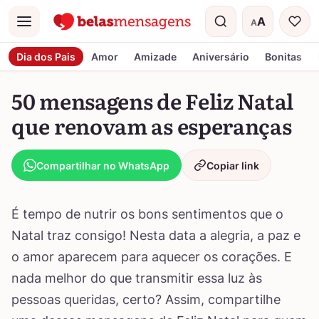
A
A
Menu
Tamanho do t
Dia dos Pais
Amor
Amizade
Aniversário
Bonitas
50 mensagens de Feliz Natal
que renovam as esperanças
Compartilhar no WhatsApp
Copiar link
É tempo de nutrir os bons sentimentos que o
Natal traz consigo! Nesta data a alegria, a paz e
o amor aparecem para aquecer os corações. E
nada melhor do que transmitir essa luz às
pessoas queridas, certo? Assim, compartilhe