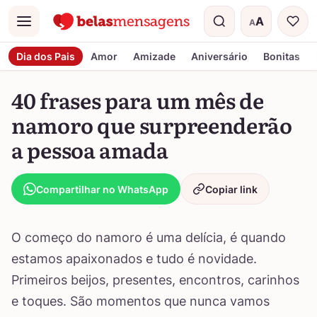
A
A
Menu
Tamanho do t
Dia dos Pais
Amor
Amizade
Aniversário
Bonitas
40 frases para um mês de
namoro que surpreenderão
a pessoa amada
Compartilhar no WhatsApp
Copiar link
O começo do namoro é uma delícia, é quando
estamos apaixonados e tudo é novidade.
Primeiros beijos, presentes, encontros, carinhos
e toques. São momentos que nunca vamos