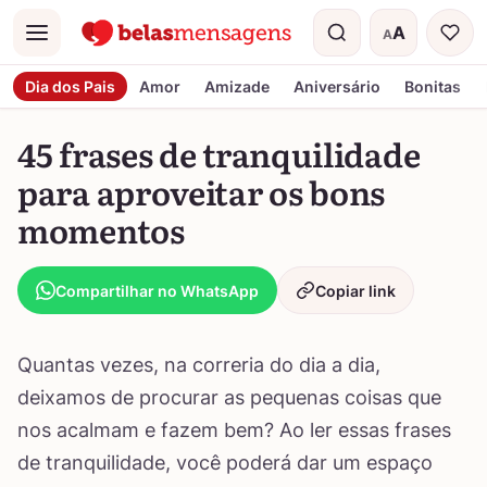
A
A
Menu
Tamanho do t
Dia dos Pais
Amor
Amizade
Aniversário
Bonitas
45 frases de tranquilidade
para aproveitar os bons
momentos
Compartilhar no WhatsApp
Copiar link
Quantas vezes, na correria do dia a dia,
deixamos de procurar as pequenas coisas que
nos acalmam e fazem bem? Ao ler essas frases
de tranquilidade, você poderá dar um espaço