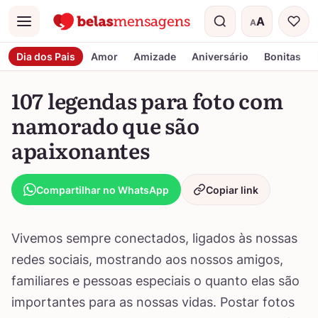
A
A
Menu
Tamanho do t
Dia dos Pais
Amor
Amizade
Aniversário
Bonitas
107 legendas para foto com
namorado que são
apaixonantes
Compartilhar no WhatsApp
Copiar link
Vivemos sempre conectados, ligados às nossas
redes sociais, mostrando aos nossos amigos,
familiares e pessoas especiais o quanto elas são
importantes para as nossas vidas. Postar fotos