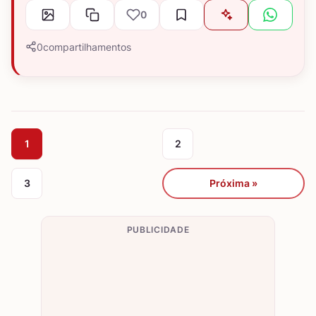
0
0
compartilhamentos
1
2
3
Próxima »
PUBLICIDADE