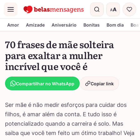
A
A
Menu
Tamanho do t
Amor
Amizade
Aniversário
Bonitas
Bom dia
Boa 
70 frases de mãe solteira
para exaltar a mulher
incrível que você é
Compartilhar no WhatsApp
Copiar link
Ser mãe é não medir esforços para cuidar dos
filhos, é amar além da conta. E tudo isso é
potencializado quando a carreira é solo. Mas
saiba que você tem feito um ótimo trabalho! Veja