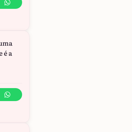
 uma
 é a