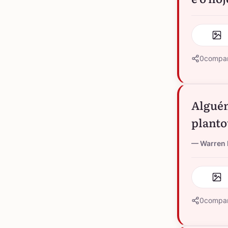
0
compar
Alguém
planto
Warren 
0
compar