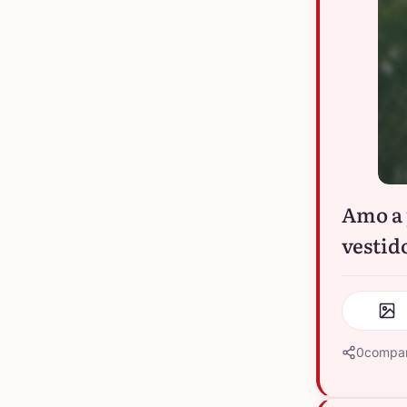
Amo a 
vestido
0
compar