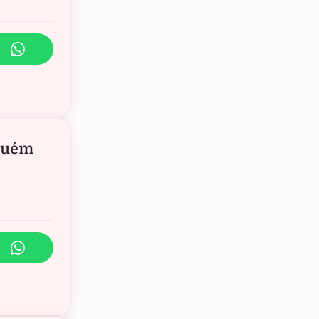
lguém