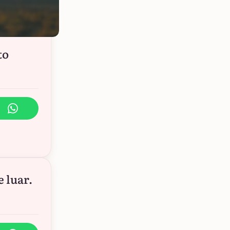
to
 luar.