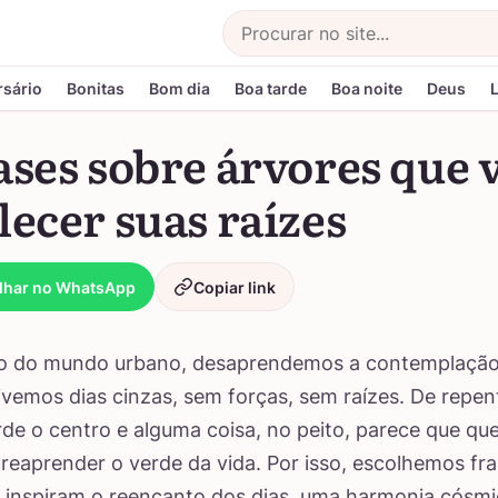
Buscar
rsário
Bonitas
Bom dia
Boa tarde
Boa noite
Deus
ases sobre árvores que 
lecer suas raízes
lhar no WhatsApp
Copiar link
o do mundo urbano, desaprendemos a contemplação
ivemos dias cinzas, sem forças, sem raízes. De repen
de o centro e alguma coisa, no peito, parece que que
reaprender o verde da vida. Por isso, escolhemos fr
 inspiram o reencanto dos dias, uma harmonia cósmi