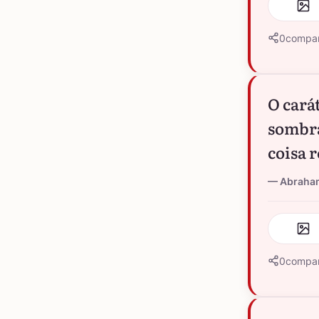
0
compar
O cará
sombra
coisa r
Abraham
0
compar