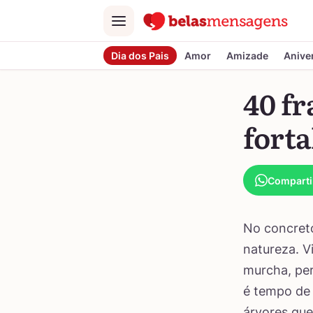
Menu
Dia dos Pais
Amor
Amizade
Anive
40 fr
forta
Comparti
No concret
natureza. V
murcha, per
é tempo de 
árvores que