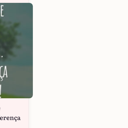
e
ferença