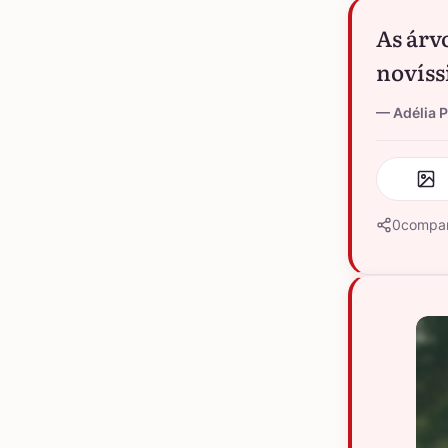
As árv
novíss
Adélia 
0
compar