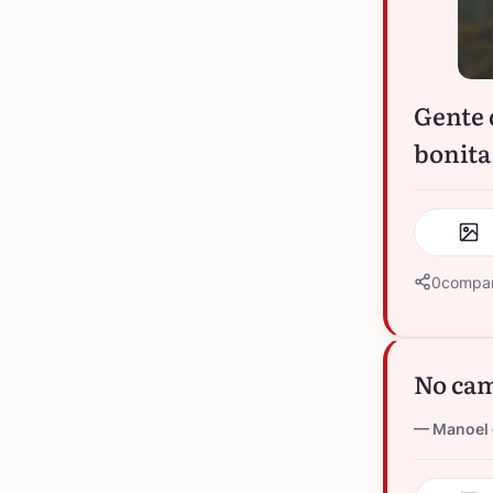
Gente 
bonita
0
compar
No cam
Manoel 