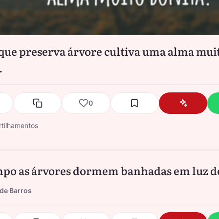
que preserva árvore cultiva uma alma mui
.
0
tilhamentos
po as árvores dormem banhadas em luz de
de Barros