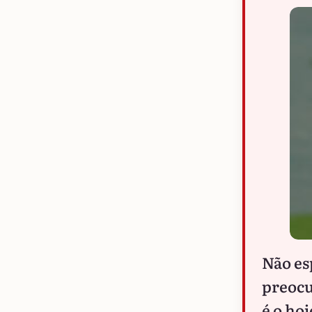
Não es
preocu
é o ho