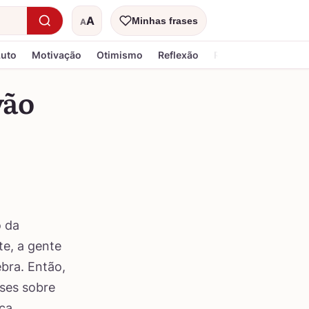
A
Minhas frases
A
Tamanho do texto
Luto
Motivação
Otimismo
Reflexão
Religiosa
vão
 da
te, a gente
bra. Então,
ases sobre
ca.