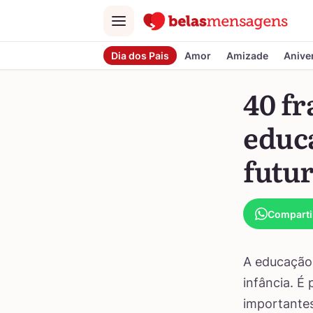
Menu
Dia dos Pais
Amor
Amizade
Anive
40 fr
educa
futu
Comparti
A educação 
infância. É
importantes