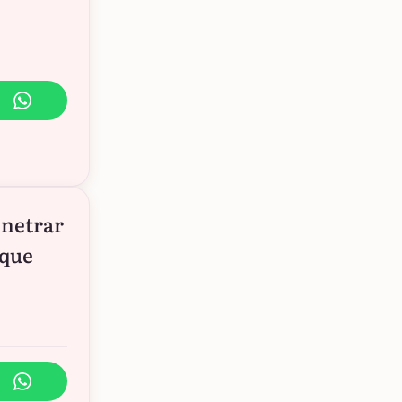
enetrar
 que