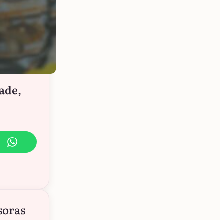
ade,
soras