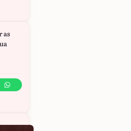
r as
sua