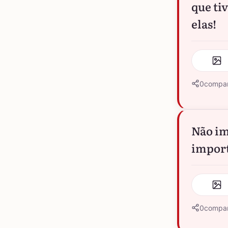
que ti
elas!
0
compar
Não im
import
0
compar