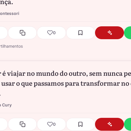
ança.
ontessori
0
tilhamentos
 é viajar no mundo do outro, sem nunca p
É usar o que passamos para transformar no
.
o Cury
0