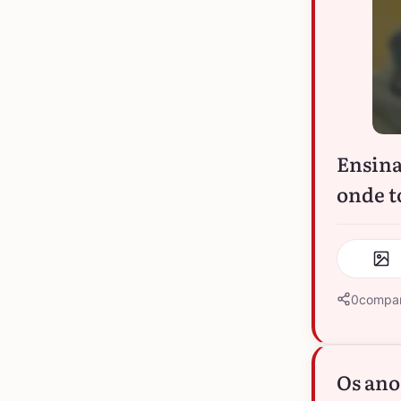
Ensina
onde t
0
compar
Os ano