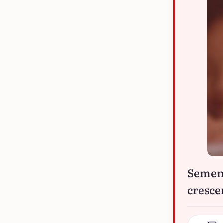
Sement
cresce