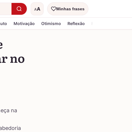
A
Minhas frases
A
Tamanho do texto
Luto
Motivação
Otimismo
Reflexão
Religiosa
e
ar no
meça na
sabedoria