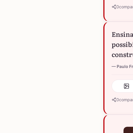
0
compar
Ensina
possib
constr
Paulo Fr
0
compar