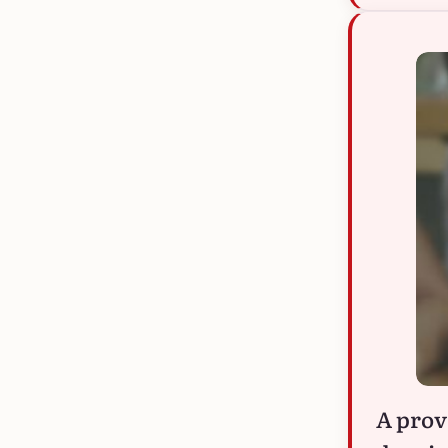
A prov