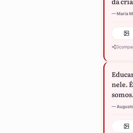
da cri
Maria M
0
compar
Educar
nele. 
somos
August