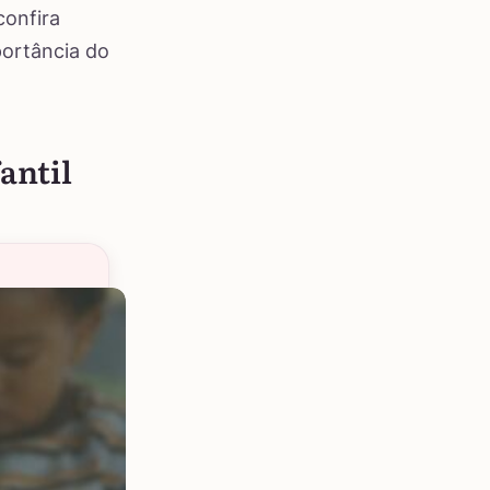
confira
portância do
antil