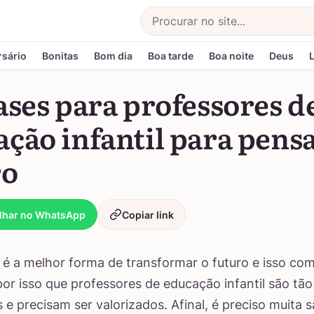
Buscar
rsário
Bonitas
Bom dia
Boa tarde
Boa noite
Deus
ases para professores d
ção infantil para pens
ro
lhar no WhatsApp
Copiar link
é a melhor forma de transformar o futuro e isso co
 por isso que professores de educação infantil são tão
 e precisam ser valorizados. Afinal, é preciso muita 