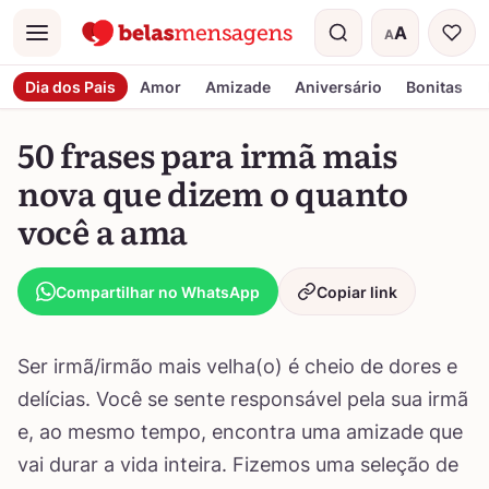
A
A
Menu
Tamanho do t
Dia dos Pais
Amor
Amizade
Aniversário
Bonitas
50 frases para irmã mais
nova que dizem o quanto
você a ama
Compartilhar no WhatsApp
Copiar link
Ser irmã/irmão mais velha(o) é cheio de dores e
delícias. Você se sente responsável pela sua irmã
e, ao mesmo tempo, encontra uma amizade que
vai durar a vida inteira. Fizemos uma seleção de