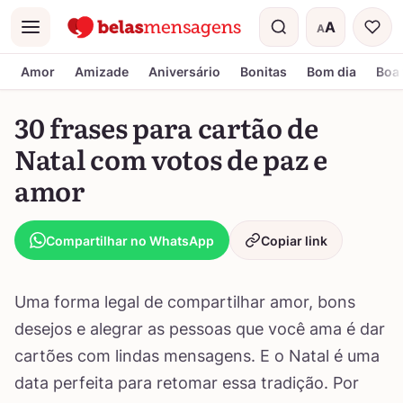
A
A
Menu
Tamanho do t
Amor
Amizade
Aniversário
Bonitas
Bom dia
Boa 
30 frases para cartão de
Natal com votos de paz e
amor
Compartilhar no WhatsApp
Copiar link
Uma forma legal de compartilhar amor, bons
desejos e alegrar as pessoas que você ama é dar
cartões com lindas mensagens. E o Natal é uma
data perfeita para retomar essa tradição. Por