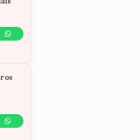
mais
r os