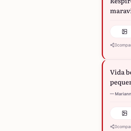
Respire
maravi
0
compar
Vida b
peque
Marian
0
compar