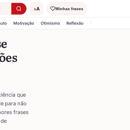
A
Minhas frases
A
Tamanho do texto
Luto
Motivação
Otimismo
Reflexão
Religiosa
se
ções
ciência que
de para não
hores frases
 de