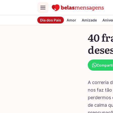
Menu
Dia dos Pais
Amor
Amizade
Anive
40 fr
deses
Comparti
A correria 
nos faz tão
perdermos o
de calma qu
preocupaçõe