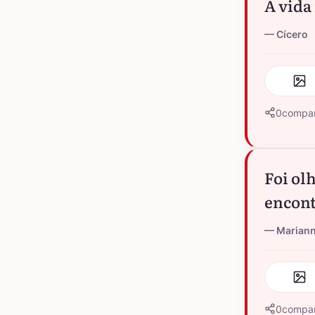
A vida
Cícero
0
compar
Foi ol
encont
Marian
0
compar