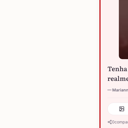
Tenha 
realme
Marian
0
compar