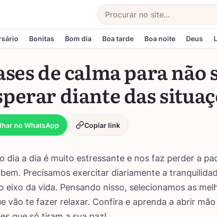
Buscar
rsário
Bonitas
Bom dia
Boa tarde
Boa noite
Deus
ases de calma para não 
perar diante das situa
lhar no WhatsApp
Copiar link
do dia a dia é muito estressante e nos faz perder a pa
 bem. Precisamos exercitar diariamente a tranquilida
 eixo da vida. Pensando nisso, selecionamos as mel
e vão te fazer relaxar. Confira e aprenda a abrir mão
s que só tiram a sua paz!