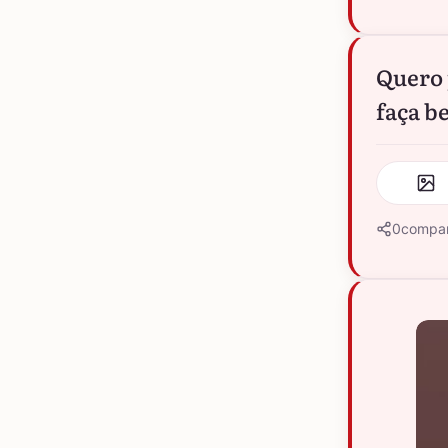
Quero 
faça b
0
compar