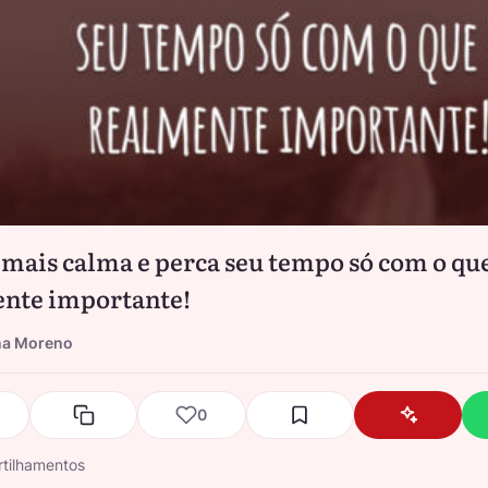
mais calma e perca seu tempo só com o que
nte importante!
na Moreno
0
tilhamentos