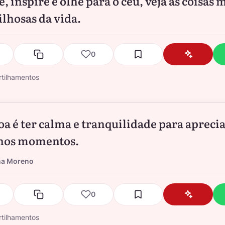
, inspire e olhe para o céu, veja as coisas 
lhosas da vida.
0
tilhamentos
oa é ter calma e tranquilidade para aprecia
nos momentos.
na Moreno
0
tilhamentos