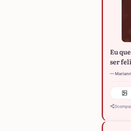
Eu que
ser fel
Marian
0
compar