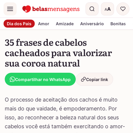
A
A
Menu
Tamanho do t
Dia dos Pais
Amor
Amizade
Aniversário
Bonitas
35 frases de cabelos
cacheados para valorizar
sua coroa natural
Compartilhar no WhatsApp
Copiar link
O processo de aceitação dos cachos é muito
mais do que vaidade, é empoderamento. Por
isso, ao reconhecer a beleza natural dos seus
cabelos você está também exercitando o amor-