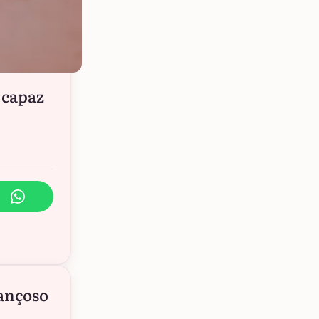
 capaz
rançoso