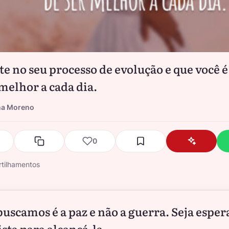
te no seu processo de evolução e que você é
 melhor a cada dia.
na Moreno
0
tilhamentos
buscamos é a paz e não a guerra. Seja espe
ista para alcançá-la.