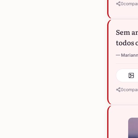
0
compar
Sem am
todos o
Marian
0
compar