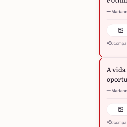
Marian
0
compar
A vida
oportu
Marian
0
compar