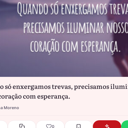
 só enxergamos trevas, precisamos ilum
coração com esperança.
na Moreno
0