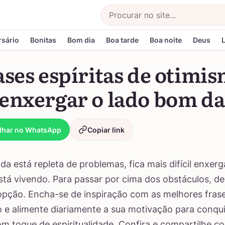
Buscar
rsário
Bonitas
Bom dia
Boa tarde
Boa noite
Deus
ases espíritas de otimi
enxergar o lado bom da
lhar no WhatsApp
Copiar link
da está repleta de problemas, fica mais difícil enxer
stá vivendo. Para passar por cima dos obstáculos, d
pção. Encha-se de inspiração com as melhores frases
 e alimente diariamente a sua motivação para conqui
om toque de espiritualidade. Confira e compartilhe 