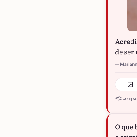
Acredi
de ser
Marian
0
compar
O que 
e otim