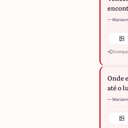
encont
Marian
0
compar
Onde e
até o 
Marian