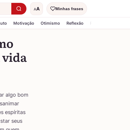
A
Minhas frases
A
Tamanho do texto
Luto
Motivação
Otimismo
Reflexão
Religiosa
smo
 vida
gar algo bom
esanimar
 espíritas
star seus
com quem