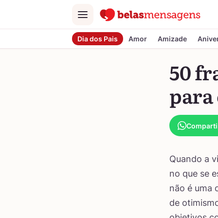
Menu
Dia dos Pais
Amor
Amizade
Anive
50 fr
para 
Comparti
Quando a vi
no que se e
não é uma o
de otimismo
objetivos c