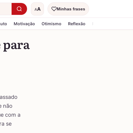
A
Minhas frases
A
Tamanho do texto
Luto
Motivação
Otimismo
Reflexão
Religiosa
e para
passado
e não
ue com a
ra se