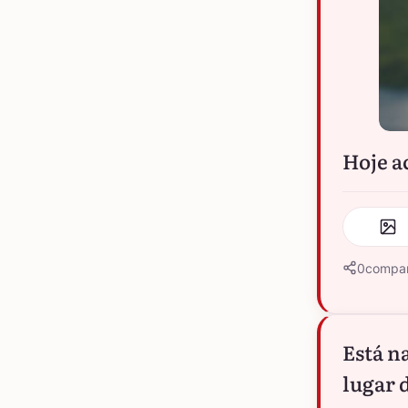
Hoje a
0
compar
Está n
lugar 