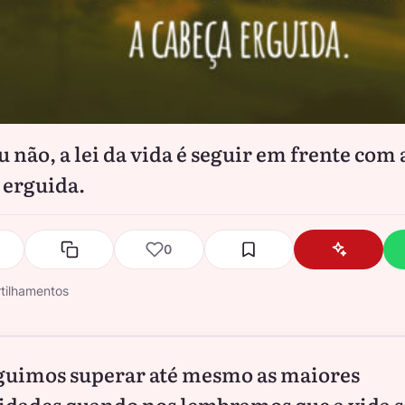
u não, a lei da vida é seguir em frente com 
 erguida.
0
tilhamentos
uimos superar até mesmo as maiores
idades quando nos lembramos que a vida 