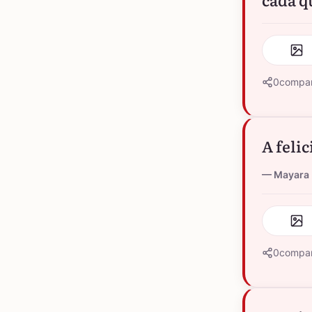
0
compar
A feli
Mayara 
0
compar