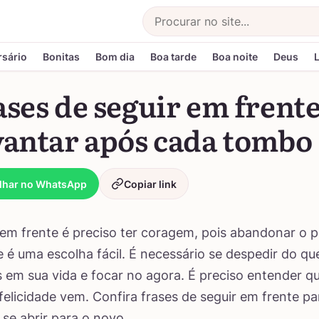
Buscar
rsário
Bonitas
Bom dia
Boa tarde
Boa noite
Deus
ases de seguir em frent
vantar após cada tombo
lhar no WhatsApp
Copiar link
 em frente é preciso ter coragem, pois abandonar o 
é uma escolha fácil. É necessário se despedir do qu
 em sua vida e focar no agora. É preciso entender q
elicidade vem. Confira frases de seguir em frente pa
 se abrir para o novo.