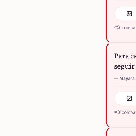
0
compar
Para c
seguir
Mayara 
0
compar