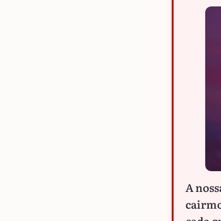
A noss
cairmo
cada q