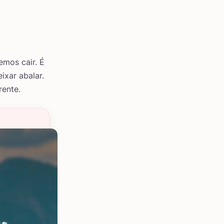
emos cair. É
ixar abalar.
rente.