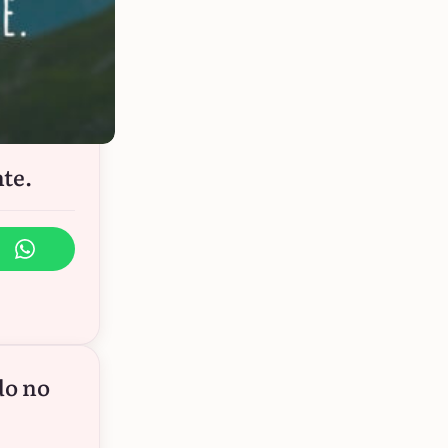
nte.
do no