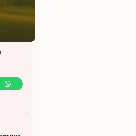
a
sempre