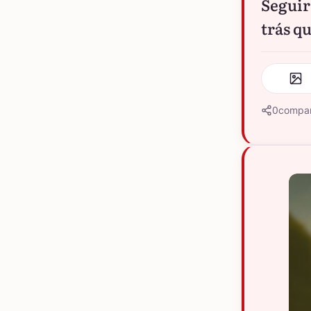
Seguir
trás qu
0
compar