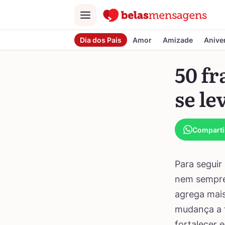
Menu
Dia dos Pais
Amor
Amizade
Anive
50 fr
se le
Comparti
Para seguir
nem sempre 
agrega mais
mudança a f
fortalecer e