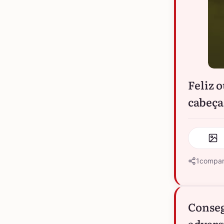
Feliz o
cabeça
1
compar
Conseg
advers