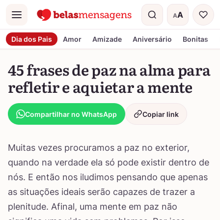
A
A
Menu
Tamanho do t
Dia dos Pais
Amor
Amizade
Aniversário
Bonitas
45 frases de paz na alma para
refletir e aquietar a mente
Compartilhar no WhatsApp
Copiar link
Muitas vezes procuramos a paz no exterior,
quando na verdade ela só pode existir dentro de
nós. E então nos iludimos pensando que apenas
as situações ideais serão capazes de trazer a
plenitude. Afinal, uma mente em paz não