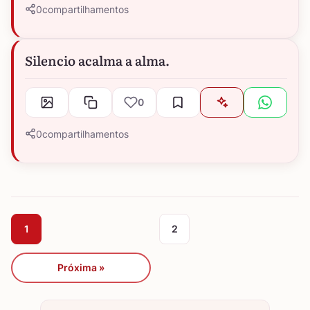
0
compartilhamentos
Silencio acalma a alma.
0
0
compartilhamentos
1
2
Próxima »