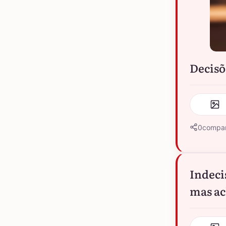
Decisõ
0
compar
Indeci
mas ac