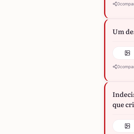
0
compar
Um des
0
compar
Indeci
que cr