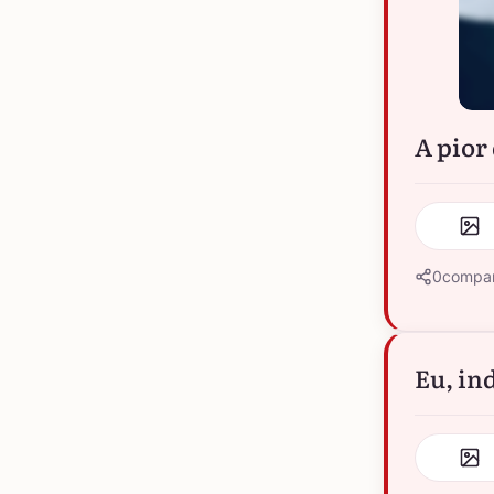
A pior 
0
compar
Eu, in