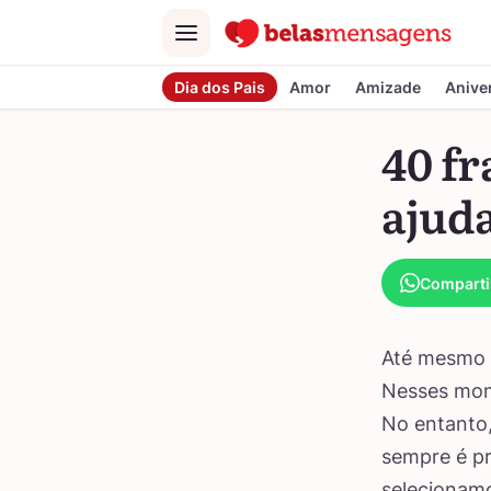
Menu
Dia dos Pais
Amor
Amizade
Anive
40 fr
ajuda
Comparti
Até mesmo 
Nesses mome
No entanto,
sempre é pr
selecionamo