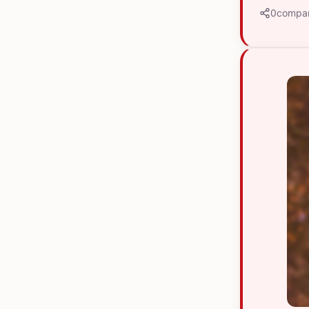
0
compar