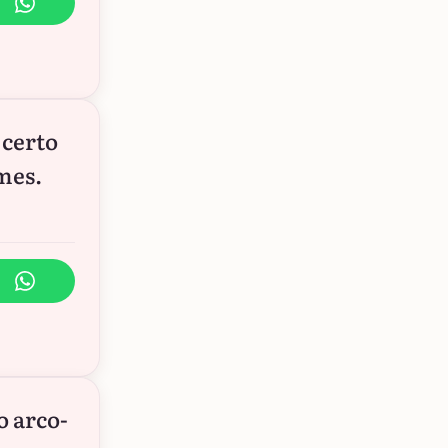
 certo
mes.
o arco-