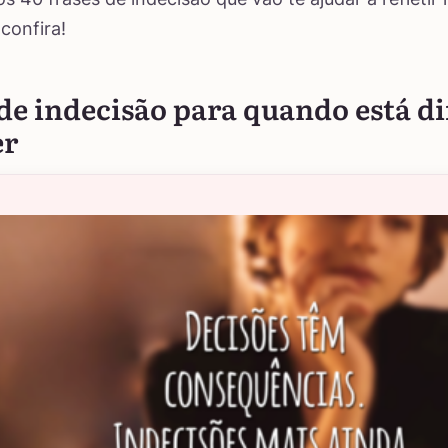
confira!
de indecisão para quando está dif
er