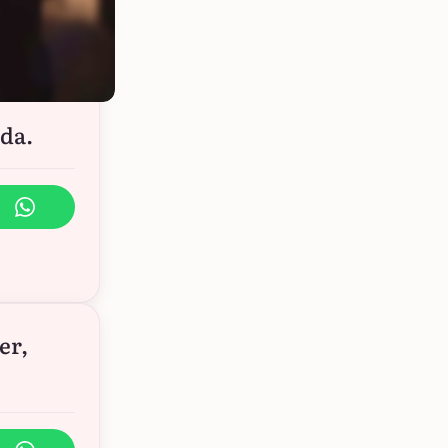
da.
er,