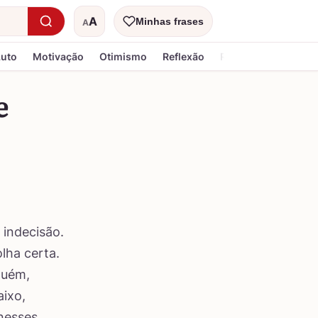
A
Minhas frases
A
Tamanho do texto
Luto
Motivação
Otimismo
Reflexão
Religiosa
e
indecisão.
lha certa.
guém,
aixo,
 nesses