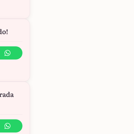
do!
rrada