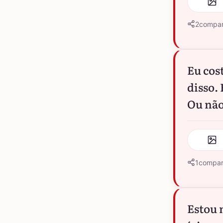
2
compar
Eu cos
disso.
Ou nã
1
compar
Estou 