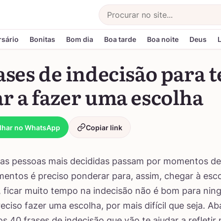
Buscar
rsário
Bonitas
Bom dia
Boa tarde
Boa noite
Deus
ases de indecisão para t
r a fazer uma escolha
lhar no WhatsApp
Copiar link
as pessoas mais decididas passam por momentos de 
ntos é preciso ponderar para, assim, chegar à esco
 ficar muito tempo na indecisão não é bom para nin
eciso fazer uma escolha, por mais difícil que seja. Ab
s 40 frases de indecisão que vão te ajudar a refletir