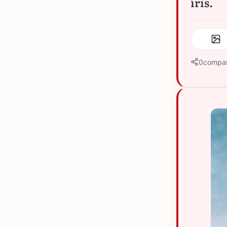
íris.
0
compar