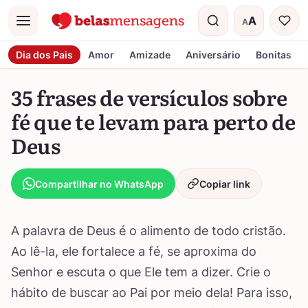
A
A
Menu
Tamanho do t
Dia dos Pais
Amor
Amizade
Aniversário
Bonitas
35 frases de versículos sobre
fé que te levam para perto de
Deus
Compartilhar no WhatsApp
Copiar link
A palavra de Deus é o alimento de todo cristão.
Ao lê-la, ele fortalece a fé, se aproxima do
Senhor e escuta o que Ele tem a dizer. Crie o
hábito de buscar ao Pai por meio dela! Para isso,