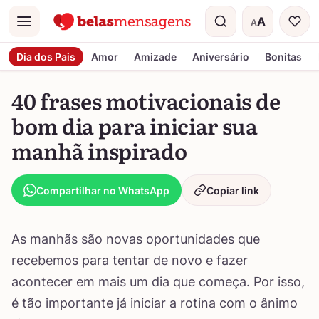
A
A
Menu
Tamanho do t
Dia dos Pais
Amor
Amizade
Aniversário
Bonitas
40 frases motivacionais de
bom dia para iniciar sua
manhã inspirado
Compartilhar no WhatsApp
Copiar link
As manhãs são novas oportunidades que
recebemos para tentar de novo e fazer
acontecer em mais um dia que começa. Por isso,
é tão importante já iniciar a rotina com o ânimo