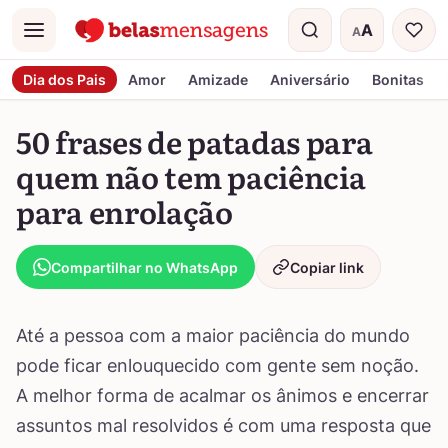
A
A
Menu
Tamanho do t
Dia dos Pais
Amor
Amizade
Aniversário
Bonitas
50 frases de patadas para
quem não tem paciência
para enrolação
Compartilhar no WhatsApp
Copiar link
Até a pessoa com a maior paciência do mundo
pode ficar enlouquecido com gente sem noção.
A melhor forma de acalmar os ânimos e encerrar
assuntos mal resolvidos é com uma resposta que