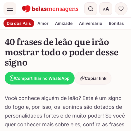
A
A
Menu
Tamanho do t
Dia dos Pais
Amor
Amizade
Aniversário
Bonitas
40 frases de leão que irão
mostrar todo o poder desse
signo
Compartilhar no WhatsApp
Copiar link
Você conhece alguém de leão? Este é um signo
do fogo e, por isso, os leoninos são dotados de
personalidades fortes e de muito poder! Se você
quer conhecer mais sobre eles, confira as frases