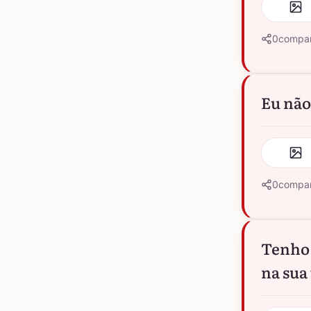
0
compar
Eu não
0
compar
Tenho 
na sua