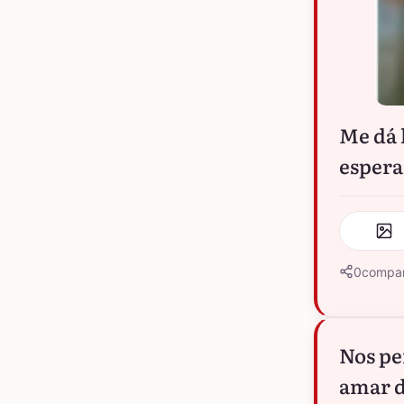
Me dá 
esperan
0
compar
Nos pe
amar d