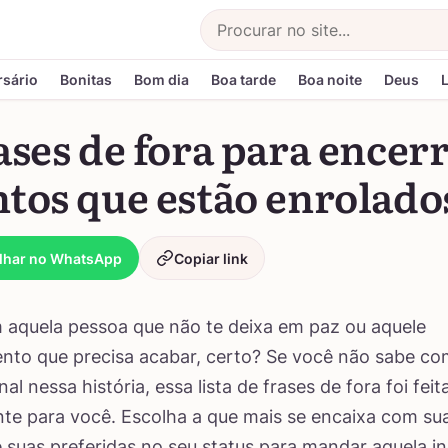
Buscar
rsário
Bonitas
Bom dia
Boa tarde
Boa noite
Deus
ases de fora para encer
ntos que estão enrolado
lhar no WhatsApp
Copiar link
aquela pessoa que não te deixa em paz ou aquele
nto que precisa acabar, certo? Se você não sabe co
al nessa história, essa lista de frases de fora foi feit
te para você. Escolha a que mais se encaixa com sua
 suas preferidas no seu status para mandar aquela in