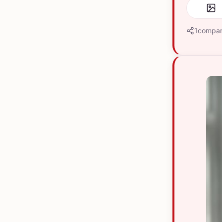
1
compar