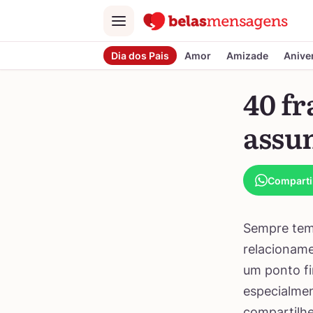
Menu
Dia dos Pais
Amor
Amizade
Anive
40 fr
assu
Comparti
Sempre tem 
relacioname
um ponto fin
especialmen
compartilhe