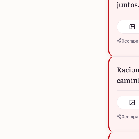
juntos
0
compar
Racion
camin
0
compar