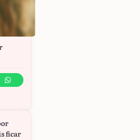
r
por
s ficar