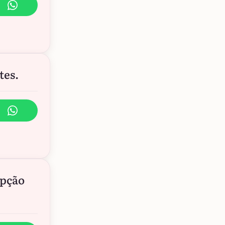
tes.
opção