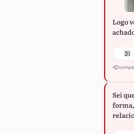
Logo v
achado
0
compar
Sei qu
forma,
relaci