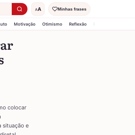
A
Minhas frases
A
Tamanho do texto
Luto
Motivação
Otimismo
Reflexão
Religiosa
rar
s
mo colocar
a
 situação e
direta!