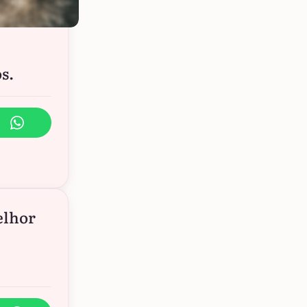
s.
elhor