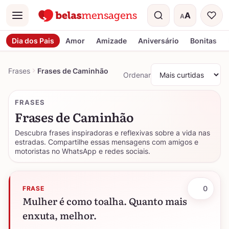
A
A
Menu
Tamanho do t
Dia dos Pais
Amor
Amizade
Aniversário
Bonitas
Frases
Frases de Caminhão
Ordenar
FRASES
Frases de Caminhão
Descubra frases inspiradoras e reflexivas sobre a vida nas
estradas. Compartilhe essas mensagens com amigos e
motoristas no WhatsApp e redes sociais.
0
FRASE
Mulher é como toalha. Quanto mais
enxuta, melhor.