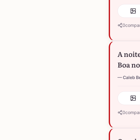
0
compar
A noit
Boa no
Caleb B
0
compar