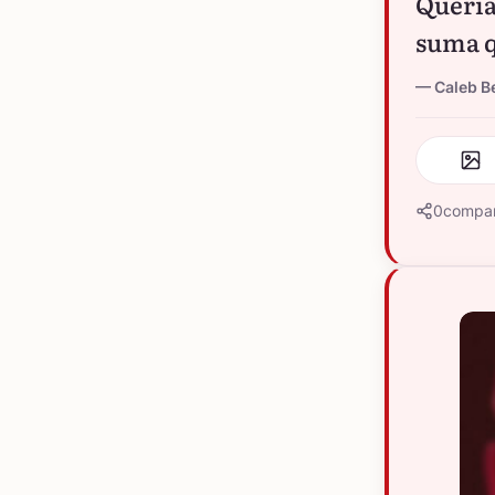
Queria
suma q
Caleb B
0
compar