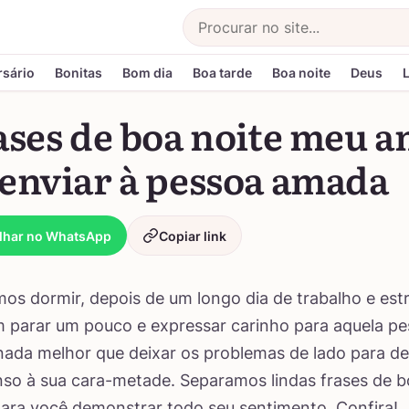
Buscar
rsário
Bonitas
Bom dia
Boa tarde
Boa noite
Deus
ases de boa noite meu 
 enviar à pessoa amada
lhar no WhatsApp
Copiar link
s dormir, depois de um longo dia de trabalho e estr
 parar um pouco e expressar carinho para aquela p
 nada melhor que deixar os problemas de lado para d
o à sua cara-metade. Separamos lindas frases de b
ra você demonstrar todo seu sentimento. Confira!