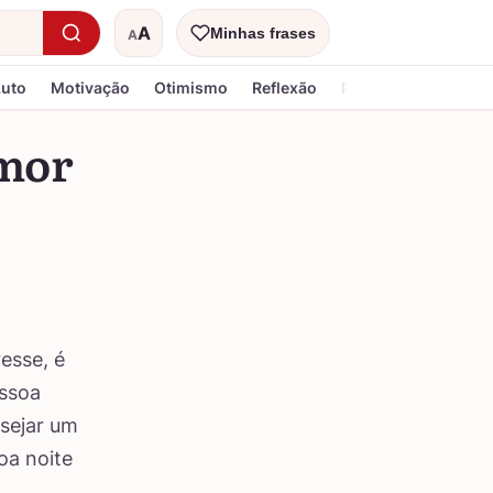
A
Minhas frases
A
Tamanho do texto
Luto
Motivação
Otimismo
Reflexão
Religiosa
amor
esse, é
essoa
esejar um
oa noite