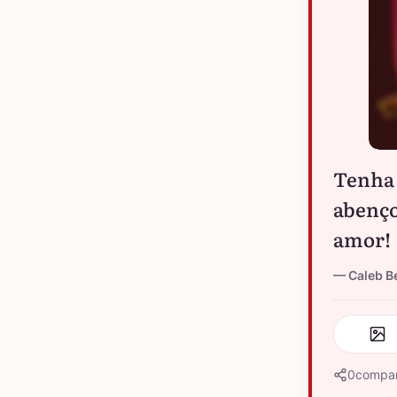
Tenha 
abenço
amor!
Caleb B
0
compar