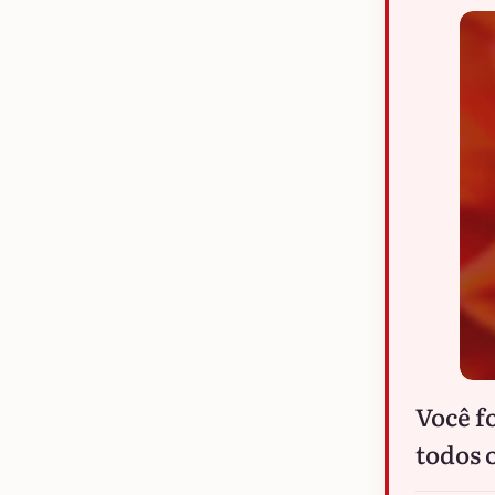
Você fo
todos 