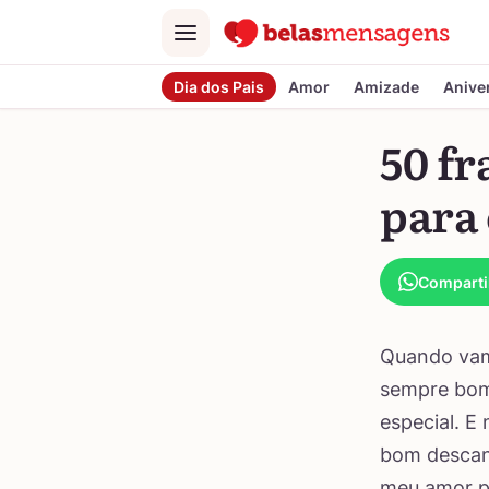
Menu
Dia dos Pais
Amor
Amizade
Anive
50 fr
para
Comparti
Quando vamo
sempre bom
especial. E
bom descans
meu amor pa