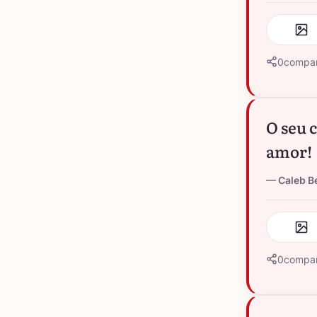
0
compar
O seu 
amor!
Caleb B
0
compar