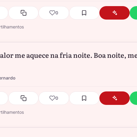
0
tilhamentos
calor me aquece na fria noite. Boa noite, m
ernardo
0
tilhamentos