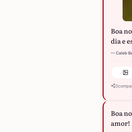
Boa no
dia e e
Caleb B
0
compar
Boa no
amor!