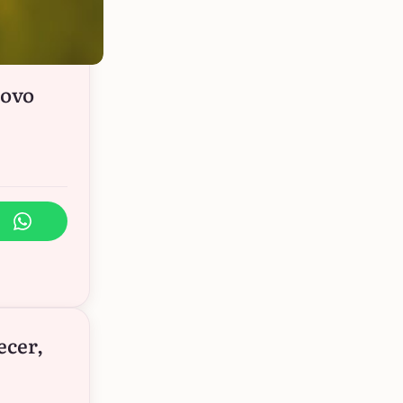
novo
ecer,