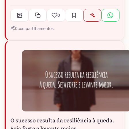
0
0
compartilhamentos
O sucesso resulta da resiliência à queda.
Seja forte e levante maior.