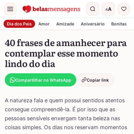
A
A
Menu
Tamanho do t
Dia dos Pais
Amor
Amizade
Aniversário
Bonitas
40 frases de amanhecer para
contemplar esse momento
lindo do dia
Compartilhar no WhatsApp
Copiar link
A natureza fala e quem possui sentidos atentos
consegue compreendê-la. É por isso que as
pessoas sensíveis enxergam tanta beleza nas
coisas simples. Os dias nos reservam momentos