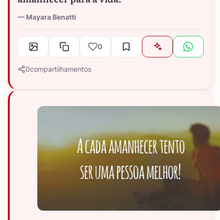
Mayara Benatti
0
0
compartilhamentos