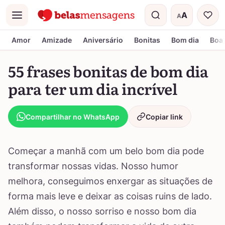
A
A
Menu
Tamanho do t
Amor
Amizade
Aniversário
Bonitas
Bom dia
Boa 
55 frases bonitas de bom dia
para ter um dia incrível
Compartilhar no WhatsApp
Copiar link
Começar a manhã com um belo bom dia pode
transformar nossas vidas. Nosso humor
melhora, conseguimos enxergar as situações de
forma mais leve e deixar as coisas ruins de lado.
Além disso, o nosso sorriso e nosso bom dia