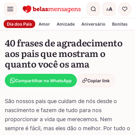
A
A
Menu
Tamanho do t
Dia dos Pais
Amor
Amizade
Aniversário
Bonitas
40 frases de agradecimento
aos pais que mostram o
quanto você os ama
Compartilhar no WhatsApp
Copiar link
São nossos pais que cuidam de nós desde o
nascimento e fazem de tudo para nos
proporcionar a vida que merecemos. Nem
sempre é fácil, mas eles dão o melhor. Por tudo o