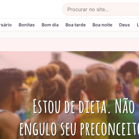
Buscar
rsário
Bonitas
Bom dia
Boa tarde
Boa noite
Deus