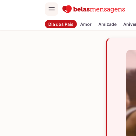
Menu
Dia dos Pais
Amor
Amizade
Anive