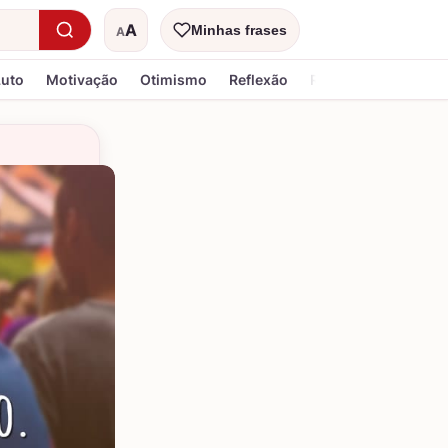
A
Minhas frases
A
Tamanho do texto
Luto
Motivação
Otimismo
Reflexão
Religiosa