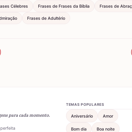
rases Célebres
Frases de Frases da Bíblia
Frases de Abra
dmiração
Frases de Adultério
TEMAS POPULARES
gens para cada momento.
Aniversário
Amor
perfeita
Bom dia
Boa noite