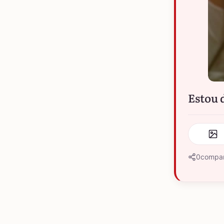
Estou 
0
compar