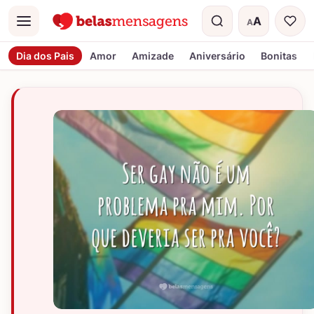
A
A
Menu
Tamanho do t
Dia dos Pais
Amor
Amizade
Aniversário
Bonitas