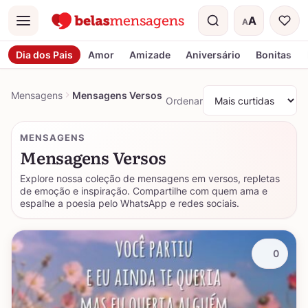
A
A
Menu
Tamanho do t
Dia dos Pais
Amor
Amizade
Aniversário
Bonitas
Mensagens
Mensagens Versos
Ordenar
MENSAGENS
Mensagens Versos
Explore nossa coleção de mensagens em versos, repletas
de emoção e inspiração. Compartilhe com quem ama e
espalhe a poesia pelo WhatsApp e redes sociais.
0