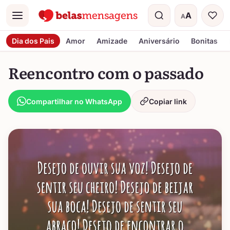
A
A
Menu
Tamanho do t
Dia dos Pais
Amor
Amizade
Aniversário
Bonitas
Reencontro com o passado
Compartilhar no WhatsApp
Copiar link