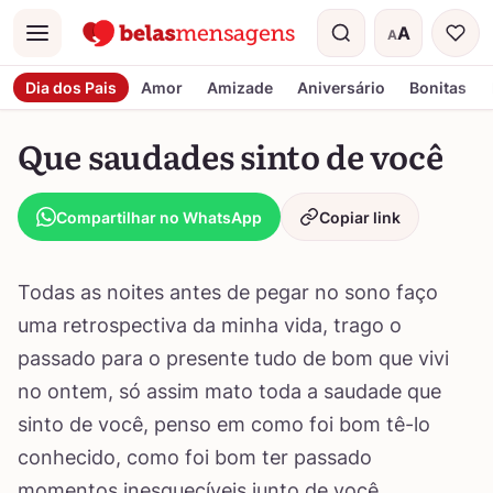
A
A
Menu
Tamanho do t
Dia dos Pais
Amor
Amizade
Aniversário
Bonitas
Que saudades sinto de você
Compartilhar no WhatsApp
Copiar link
Todas as noites antes de pegar no sono faço
uma retrospectiva da minha vida, trago o
passado para o presente tudo de bom que vivi
no ontem, só assim mato toda a saudade que
sinto de você, penso em como foi bom tê-lo
conhecido, como foi bom ter passado
momentos inesquecíveis junto de você,