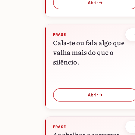
Abrir
FRASE
Cala-te ou fala algo que
valha mais do que o
silêncio.
Abrir
FRASE
As abelhas e as vespas