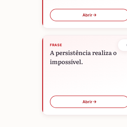
resultado é a sabedoria, e
quando o espírito não
Abrir
está…
FRASE
A persistência realiza o
impossível.
Abrir