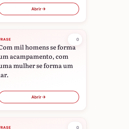
Abrir
0
FRASE
Com mil homens se forma
um acampamento, com
uma mulher se forma um
lar.
Abrir
0
FRASE