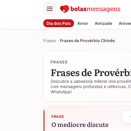
Menu
Dia dos Pais
Amor
Amizade
Anive
Frases
Frases de Provérbio Chinês
FRASES
Frases de Provérb
Descubra a sabedoria milenar dos provérb
com mensagens profundas e reflexivas. 
WhatsApp!
FRASE
O medíocre discute