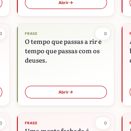
Abrir
0
0
FRASE
O tempo que passas a rir é
tempo que passas com os
deuses.
Abrir
0
0
FRASE
Uma mente fechada é