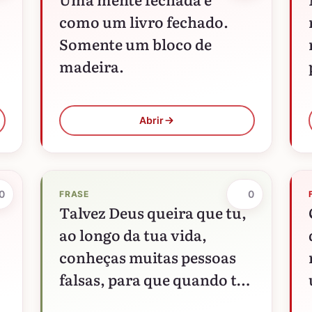
como um livro fechado.
Somente um bloco de
madeira.
Abrir
0
0
FRASE
Talvez Deus queira que tu,
ao longo da tua vida,
conheças muitas pessoas
falsas, para que quando tu
encontres as verdadeiras,