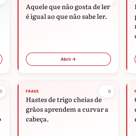
Aquele que não gosta de ler
é igual ao que não sabe ler.
Abrir
0
0
FRASE
Hastes de trigo cheias de
grãos aprendem a curvar a
o
cabeça.