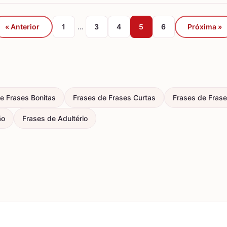
« Anterior
1
…
3
4
5
6
Próxima »
e Frases Bonitas
Frases de Frases Curtas
Frases de Frase
ão
Frases de Adultério