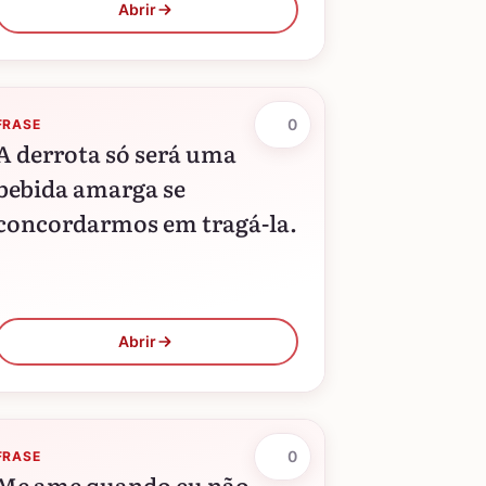
Abrir
0
FRASE
A derrota só será uma
bebida amarga se
concordarmos em tragá-la.
Abrir
0
FRASE
Me ame quando eu não