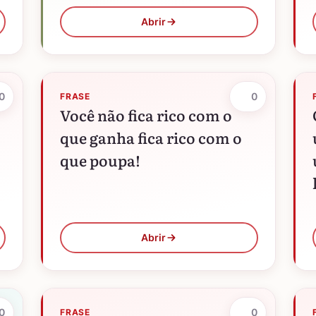
as saibas estimar e dar
Abrir
graças por…
0
0
FRASE
Você não fica rico com o
que ganha fica rico com o
que poupa!
Abrir
0
0
FRASE