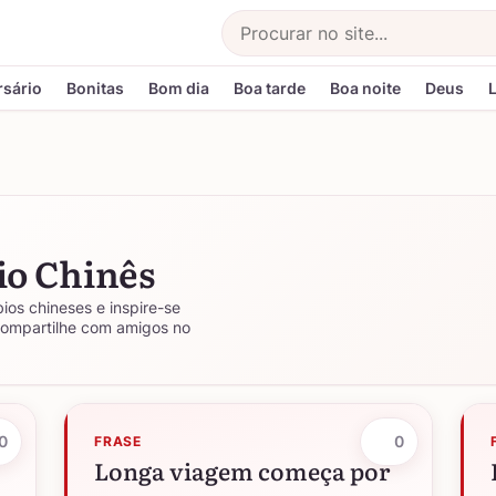
Buscar
rsário
Bonitas
Bom dia
Boa tarde
Boa noite
Deus
io Chinês
ios chineses e inspire-se
Compartilhe com amigos no
0
0
FRASE
Longa viagem começa por