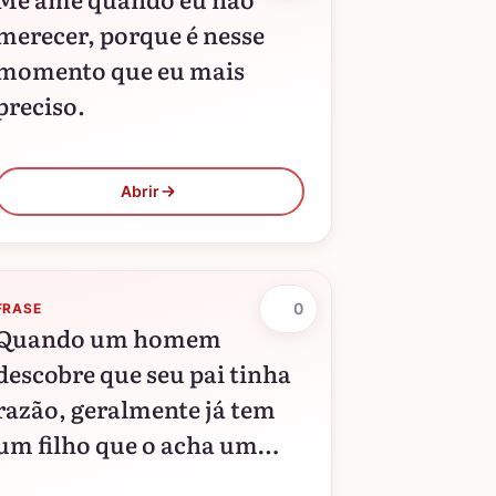
merecer, porque é nesse
momento que eu mais
preciso.
Abrir
0
FRASE
Quando um homem
descobre que seu pai tinha
razão, geralmente já tem
um filho que o acha um
errado.