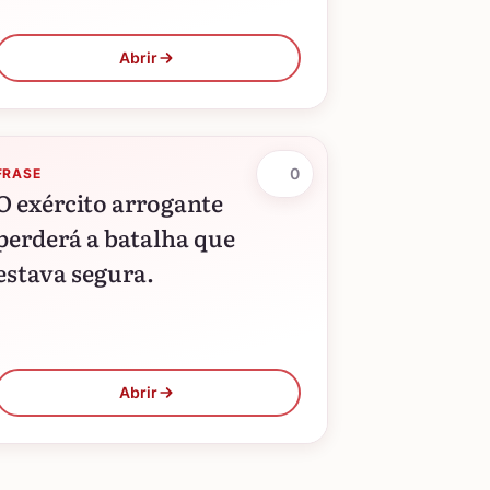
Abrir
0
FRASE
O exército arrogante
perderá a batalha que
estava segura.
Abrir