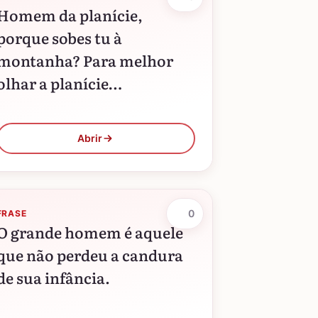
Homem da planície,
porque sobes tu à
montanha? Para melhor
olhar a planície…
Abrir
0
FRASE
O grande homem é aquele
que não perdeu a candura
de sua infância.