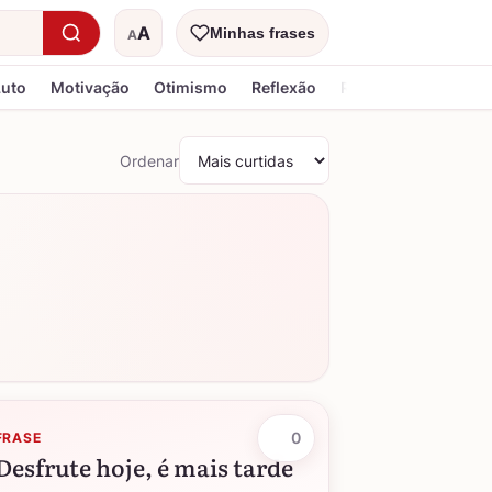
A
Minhas frases
A
Tamanho do texto
Luto
Motivação
Otimismo
Reflexão
Religiosa
Ordenar
0
FRASE
Desfrute hoje, é mais tarde